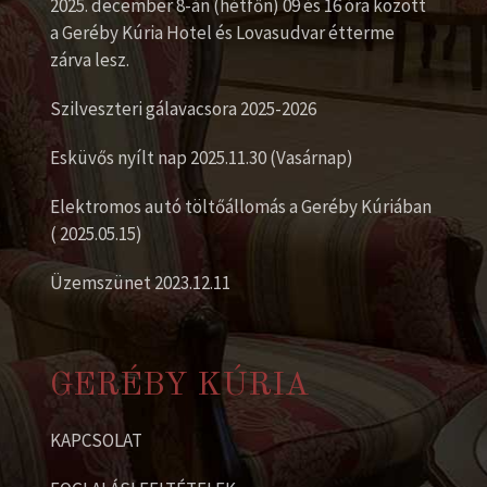
2025. december 8-án (hétfőn) 09 és 16 óra között
a Geréby Kúria Hotel és Lovasudvar étterme
zárva lesz.
Szilveszteri gálavacsora 2025-2026
Esküvős nyílt nap 2025.11.30 (Vasárnap)
Elektromos autó töltőállomás a Geréby Kúriában
( 2025.05.15)
Üzemszünet 2023.12.11
GERÉBY KÚRIA
KAPCSOLAT