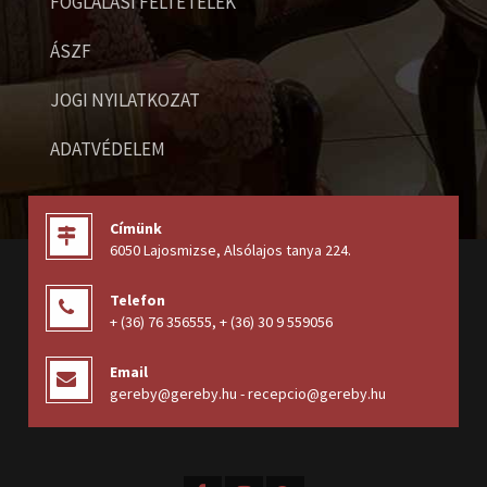
FOGLALÁSI FELTÉTELEK
ÁSZF
JOGI NYILATKOZAT
ADATVÉDELEM
Címünk
6050 Lajosmizse, Alsólajos tanya 224
.
Telefon
+ (36) 76 356555
,
+ (36) 30 9 559056
Email
gereby@gereby.hu - recepcio@gereby.hu