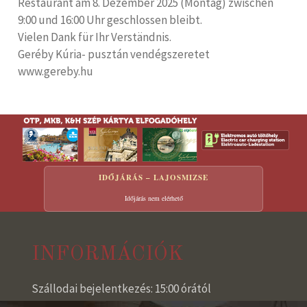
Restaurant am 8. Dezember 2025 (Montag) zwischen
9:00 und 16:00 Uhr geschlossen bleibt.
Vielen Dank für Ihr Verständnis.
Geréby Kúria- pusztán vendégszeretet
www.gereby.hu
IDŐJÁRÁS – LAJOSMIZSE
Időjárás nem elérhető
INFORMÁCIÓK
Szállodai bejelentkezés: 15:00 órától