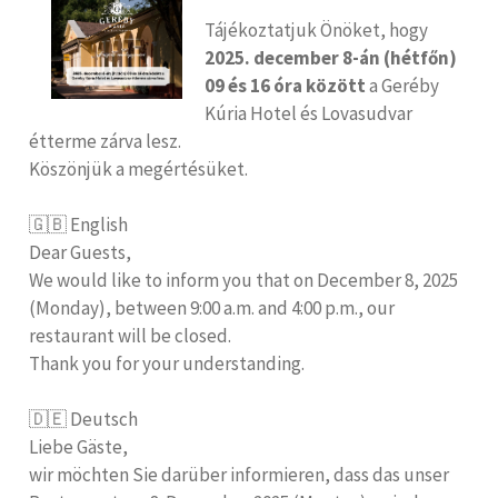
Tájékoztatjuk Önöket, hogy
2025. december 8-án (hétfőn)
09 és 16 óra között
a Geréby
Kúria Hotel és Lovasudvar
étterme zárva lesz.
Köszönjük a megértésüket.
🇬🇧 English
Dear Guests,
We would like to inform you that on December 8, 2025
(Monday), between 9:00 a.m. and 4:00 p.m., our
restaurant will be closed.
Thank you for your understanding.
🇩🇪 Deutsch
Liebe Gäste,
wir möchten Sie darüber informieren, dass das unser