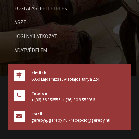
FOGLALÁSI FELTÉTELEK
ÁSZF
JOGI NYILATKOZAT
ADATVÉDELEM
Címünk
6050 Lajosmizse, Alsólajos tanya 224
.
Telefon
+ (36) 76 356555
,
+ (36) 30 9 559056
Email
gereby@gereby.hu - recepcio@gereby.hu