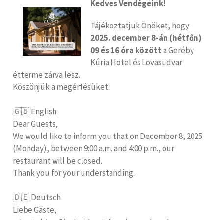
Kedves Vendégeink!
Tájékoztatjuk Önöket, hogy
2025. december 8-án (hétfőn)
09 és 16 óra között
a Geréby
Kúria Hotel és Lovasudvar
étterme zárva lesz.
Köszönjük a megértésüket.
🇬🇧 English
Dear Guests,
We would like to inform you that on December 8, 2025
(Monday), between 9:00 a.m. and 4:00 p.m., our
restaurant will be closed.
Thank you for your understanding.
🇩🇪 Deutsch
Liebe Gäste,