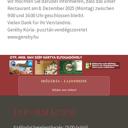
wir möchten Sie darüber informieren, dass das unser
Restaurant am 8. Dezember 2025 (Montag) zwischen
9:00 und 16:00 Uhr geschlossen bleibt.
Vielen Dank für Ihr Verständnis.
Geréby Kúria- pusztán vendégszeretet
www.gereby.hu
IDŐJÁRÁS – LAJOSMIZSE
Időjárás nem elérhető
INFORMÁCIÓK
Szállodai bejelentkezés: 15:00 órától