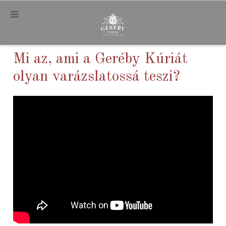
.
Mi az, ami a Geréby Kúriát
olyan varázslatossá teszi?