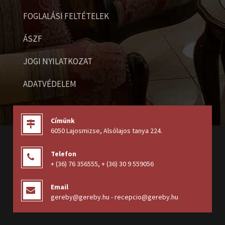
FOGLALÁSI FELTÉTELEK
ÁSZF
JOGI NYILATKOZAT
ADATVÉDELEM
Címünk
6050 Lajosmizse, Alsólajos tanya 224
.
Telefon
+ (36) 76 356555
,
+ (36) 30 9 559056
Email
gereby@gereby.hu - recepcio@gereby.hu