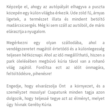
Képzelje el, ahogy az autópályát elhagyva a puszta
közepén egy külön világba érkezik. Üde zöld fű, árnyas
ligetek, a természet illata és mindent betöltő
madárcsicsergés. Még ki sem száll az autóból, de máris
elárasztja a nyugalom.
Megérkezni egy olyan szállodába, ahol a
vendégszeretet magától értetődő és a különlegesség
teljesen hétköznapi. Ahol az idő megállítható, hiszen a
park ölelésében megbúvó kúria távol van a rohanó
világ zajától. Fordítsa ezt az időt önmagára,
feltöltődésre, pihenésre!
Engedje, hogy elvarázsolja Önt a környezet, és a
személyzet mosolya! Csapatunk minden tagja azon
dolgozik, hogy teljessé tegye azt az élményt, melyet
úgy hívnak: Geréby Kúria.