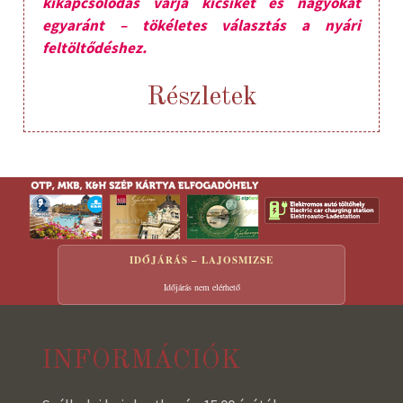
kikapcsolódás várja kicsiket és nagyokat
egyaránt – tökéletes választás a nyári
feltöltődéshez.
Részletek
IDŐJÁRÁS – LAJOSMIZSE
Időjárás nem elérhető
INFORMÁCIÓK