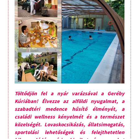
Töltődjön fel a nyár varázsával a Geréby
Kúriában! Élvezze az alföldi nyugalmat, a
szabadtéri medence hűsítő élményét, a
családi wellness kényelmét és a természet
közelségét. Lovaskocsikázás, állatsimogatás,
sportolási lehetőségek és felejthetetlen