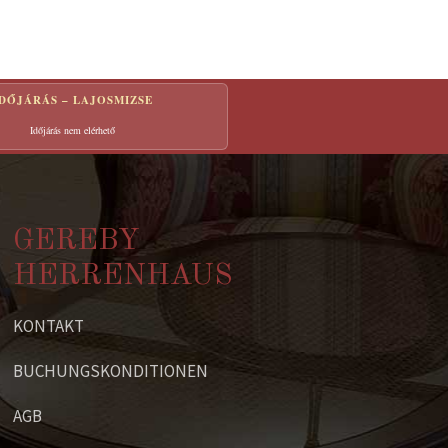
IDŐJÁRÁS – LAJOSMIZSE
Időjárás nem elérhető
GEREBY
HERRENHAUS
KONTAKT
BUCHUNGSKONDITIONEN
AGB