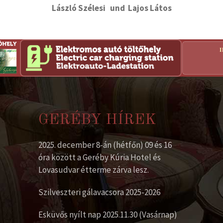
László Szélesi und Lajos Látos
GERÉBY HÍREK
2025. december 8-án (hétfőn) 09 és 16
óra között a Geréby Kúria Hotel és
Lovasudvar étterme zárva lesz.
Szilveszteri gálavacsora 2025-2026
Esküvős nyílt nap 2025.11.30 (Vasárnap)