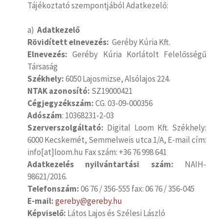
Tájékoztató szempontjából Adatkezelő:
a)
Adatkezelő
Rövidített elnevezés:
Geréby Kúria Kft.
Elnevezés:
Geréby Kúria Korlátolt Felelősségű
Társaság
Székhely:
6050 Lajosmizse, Alsólajos 224.
NTAK azonosító:
SZ19000421
Cégjegyzékszám:
CG. 03-09-000356
Adószám
: 10368231-2-03
Szerverszolgáltató:
Digital Loom Kft. Székhely:
6000 Kecskemét, Semmelweis utca 1/A, E-mail cím:
info[at]loom.hu Fax szám: +36 76 998 641
Adatkezelés nyilvántartási szám:
NAIH-
98621/2016.
Telefonszám:
06 76 / 356-555 fax: 06 76 / 356-045
E-mail:
gereby@gereby.hu
Képviselő:
Látos Lajos és Szélesi László