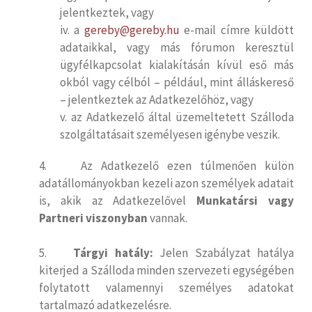
jelentkeztek, vagy
iv. a
gereby@gereby.hu
e-mail címre küldött
adataikkal, vagy más fórumon keresztül
ügyfélkapcsolat kialakításán kívül eső más
okból vagy célból – például, mint álláskereső
– jelentkeztek az Adatkezelőhöz, vagy
v. az Adatkezelő által üzemeltetett Szálloda
szolgáltatásait személyesen igénybe veszik.
4. Az Adatkezelő ezen túlmenően külön
adatállományokban kezeli azon személyek adatait
is, akik az Adatkezelővel
Munkatársi vagy
Partneri viszonyban
vannak.
5.
Tárgyi hatály:
Jelen Szabályzat hatálya
kiterjed a Szálloda minden szervezeti egységében
folytatott valamennyi személyes adatokat
tartalmazó adatkezelésre.