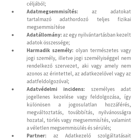
céljából;
Adatmegsemmisítés:
az adatokat
tartalmazó adathordozó teljes fizikai
megsemmisítése
Adatállomány:
az egy nyilvántartásban kezelt
adatok összessége;
Harmadik személy:
olyan természetes vagy
jogi személy, illetve jogi személyiséggel nem
rendelkező szervezet, aki vagy amely nem
azonos az érintettel, az adatkezelővel vagy az
adatfeldolgozóval;
Adatvédelmi incidens:
személyes adat
jogellenes kezelése vagy feldolgozása, így
különösen a jogosulatlan hozzáférés,
megváltoztatás, továbbítás, nyilvánosságra
hozatal, törlés vagy megsemmisítés, valamint
a véletlen megsemmisülés és sérülés;
Partner:
az Adatkezelő szolgáltatásait