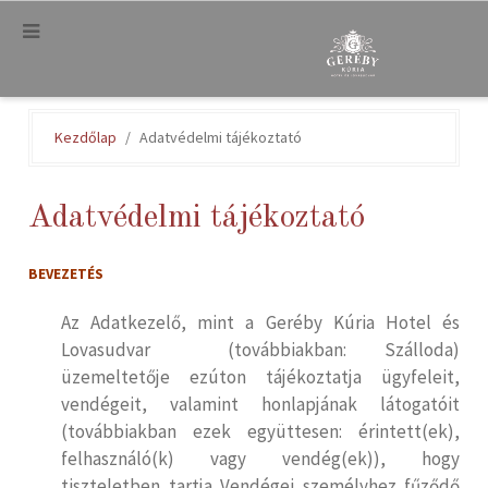
.
Kezdőlap
Adatvédelmi tájékoztató
Adatvédelmi tájékoztató
BEVEZETÉS
Az Adatkezelő, mint a Geréby Kúria Hotel és
Lovasudvar (továbbiakban: Szálloda)
üzemeltetője ezúton tájékoztatja ügyfeleit,
vendégeit, valamint honlapjának látogatóit
(továbbiakban ezek együttesen: érintett(ek),
felhasználó(k) vagy vendég(ek)), hogy
tiszteletben tartja Vendégei személyhez fűződő