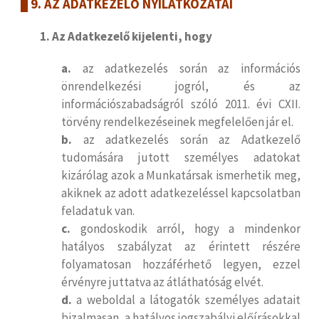
9. AZ ADATKEZELŐ NYILATKOZATAI
1. Az Adatkezelő kijelenti, hogy
a.
az adatkezelés során az információs
önrendelkezési jogról, és az
információszabadságról szóló 2011. évi CXII.
törvény rendelkezéseinek megfelelően jár el.
b.
az adatkezelés során az Adatkezelő
tudomására jutott személyes adatokat
kizárólag azok a Munkatársak ismerhetik meg,
akiknek az adott adatkezeléssel kapcsolatban
feladatuk van.
c.
gondoskodik arról, hogy a mindenkor
hatályos szabályzat az érintett részére
folyamatosan hozzáférhető legyen, ezzel
érvényre juttatva az átláthatóság elvét.
d.
a weboldal a látogatók személyes adatait
bizalmasan, a hatályos jogszabályi előírásokkal