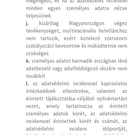
megengedi, és ha az adatkezelés feltételei
minden egyes személyes adatra nézve
teljesülnek.
j.
kizárólag Magyarországon végez
tevékenységet, multinacionális hotellánchoz
nem tartozik, ezért kötelező szervezeti
szabályozást bevezetnie és működtetnie nem
szükséges.
k.
személyes adatot harmadik országban lévő
adatkezelő vagy adatfeldolgozó részére nem
továbbít.
l.
az adatvédelmi incidenssel kapcsolatos
intézkedések ellenőrzése, valamint az
érintett tájékoztatása céljából nyilvántartást
vezet, amely tartalmazza az érintett
személyes adatok körét, az adatvédelmi
incidenssel érintettek körét és számát, az
adatvédelmi incidens időpontját,