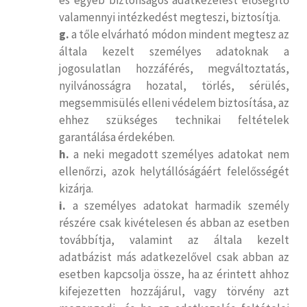
és egyéb biztonságos adatkezelést elősegítő
valamennyi intézkedést megteszi, biztosítja.
g.
a tőle elvárható módon mindent megtesz az
általa kezelt személyes adatoknak a
jogosulatlan hozzáférés, megváltoztatás,
nyilvánosságra hozatal, törlés, sérülés,
megsemmisülés elleni védelem biztosítása, az
ehhez szükséges technikai feltételek
garantálása érdekében.
h.
a neki megadott személyes adatokat nem
ellenőrzi, azok helytállóságáért felelősségét
kizárja.
i.
a személyes adatokat harmadik személy
részére csak kivételesen és abban az esetben
továbbítja, valamint az általa kezelt
adatbázist más adatkezelővel csak abban az
esetben kapcsolja össze, ha az érintett ahhoz
kifejezetten hozzájárul, vagy törvény azt