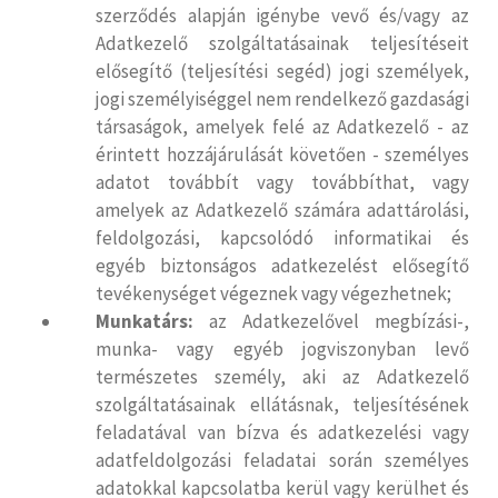
szerződés alapján igénybe vevő és/vagy az
Adatkezelő szolgáltatásainak teljesítéseit
elősegítő (teljesítési segéd) jogi személyek,
jogi személyiséggel nem rendelkező gazdasági
társaságok, amelyek felé az Adatkezelő - az
érintett hozzájárulását követően - személyes
adatot továbbít vagy továbbíthat, vagy
amelyek az Adatkezelő számára adattárolási,
feldolgozási, kapcsolódó informatikai és
egyéb biztonságos adatkezelést elősegítő
tevékenységet végeznek vagy végezhetnek;
Munkatárs:
az Adatkezelővel megbízási-,
munka- vagy egyéb jogviszonyban levő
természetes személy, aki az Adatkezelő
szolgáltatásainak ellátásnak, teljesítésének
feladatával van bízva és adatkezelési vagy
adatfeldolgozási feladatai során személyes
adatokkal kapcsolatba kerül vagy kerülhet és