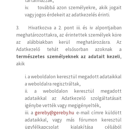
tartalmazzák,
iv. továbbá azon személyekre, akik jogait
vagy jogos érdekeit az adatkezelés érinti.
3. Hivatkozva a 2. pont iii. és iv alpontjaiban
meghatározottakra, az érintettek személyek köre
az alábbiakban kerül meghatározásra. Az
Adatkezelő tehát elsősorban azoknak a
természetes személyeknek az adatait kezeli
,
akik
i. a weboldalon keresztül megadott adataikkal
a weboldalra regisztráltak,
ii. a weboldalon keresztül megadott
adataikkal az Adatkezelő szolgáltatásait
igénybe vették vagy megigényelték,
iii. a
gereby@gereby.hu
e-mail címre küldött
adataikkal, vagy más fórumon keresztül
ügyfélkapcsolat kialakítása céljából