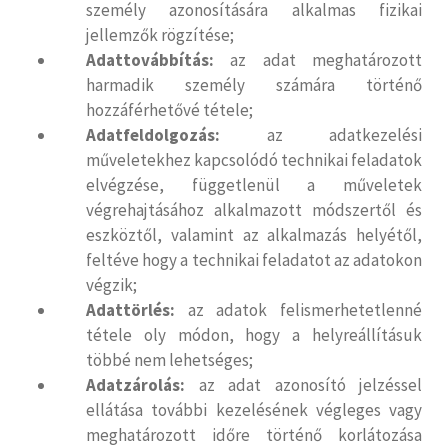
személy azonosítására alkalmas fizikai
jellemzők rögzítése;
Adattovábbítás:
az adat meghatározott
harmadik személy számára történő
hozzáférhetővé tétele;
Adatfeldolgozás:
az adatkezelési
műveletekhez kapcsolódó technikai feladatok
elvégzése, függetlenül a műveletek
végrehajtásához alkalmazott módszertől és
eszköztől, valamint az alkalmazás helyétől,
feltéve hogy a technikai feladatot az adatokon
végzik;
Adattörlés:
az adatok felismerhetetlenné
tétele oly módon, hogy a helyreállításuk
többé nem lehetséges;
Adatzárolás:
az adat azonosító jelzéssel
ellátása további kezelésének végleges vagy
meghatározott időre történő korlátozása