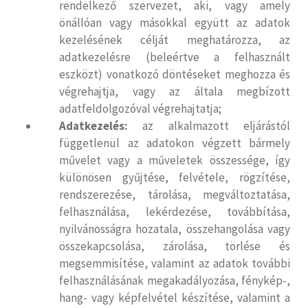
rendelkező szervezet, aki, vagy amely
önállóan vagy másokkal együtt az adatok
kezelésének célját meghatározza, az
adatkezelésre (beleértve a felhasznált
eszközt) vonatkozó döntéseket meghozza és
végrehajtja, vagy az általa megbízott
adatfeldolgozóval végrehajtatja;
Adatkezelés:
az alkalmazott eljárástól
függetlenül az adatokon végzett bármely
művelet vagy a műveletek összessége, így
különösen gyűjtése, felvétele, rögzítése,
rendszerezése, tárolása, megváltoztatása,
felhasználása, lekérdezése, továbbítása,
nyilvánosságra hozatala, összehangolása vagy
összekapcsolása, zárolása, törlése és
megsemmisítése, valamint az adatok további
felhasználásának megakadályozása, fénykép-,
hang- vagy képfelvétel készítése, valamint a