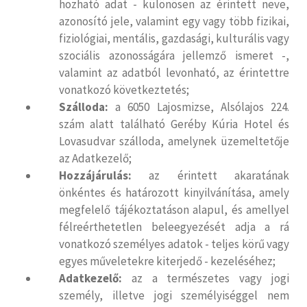
hozható adat - különösen az érintett neve,
azonosító jele, valamint egy vagy több fizikai,
fiziológiai, mentális, gazdasági, kulturális vagy
szociális azonosságára jellemző ismeret -,
valamint az adatból levonható, az érintettre
vonatkozó következtetés;
Szálloda:
a 6050 Lajosmizse, Alsólajos 224.
szám alatt található Geréby Kúria Hotel és
Lovasudvar szálloda, amelynek üzemeltetője
az Adatkezelő;
Hozzájárulás:
az érintett akaratának
önkéntes és határozott kinyilvánítása, amely
megfelelő tájékoztatáson alapul, és amellyel
félreérthetetlen beleegyezését adja a rá
vonatkozó személyes adatok - teljes körű vagy
egyes műveletekre kiterjedő - kezeléséhez;
Adatkezelő:
az a természetes vagy jogi
személy, illetve jogi személyiséggel nem