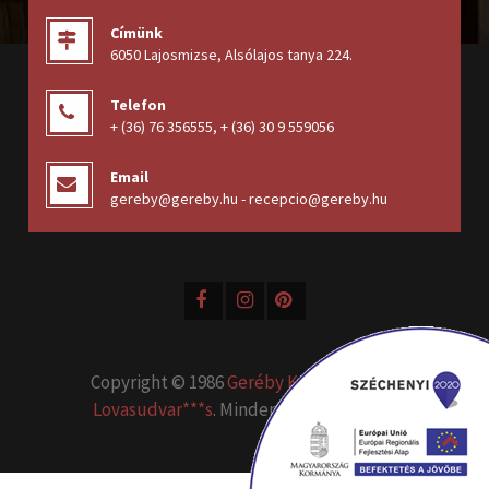
Címünk
6050 Lajosmizse, Alsólajos tanya 224
.
Telefon
+ (36) 76 356555
,
+ (36) 30 9 559056
Email
gereby@gereby.hu - recepcio@gereby.hu
Copyright © 1986
Geréby Kúria Hotel és
Lovasudvar***s
. Minden jog fenntartva.