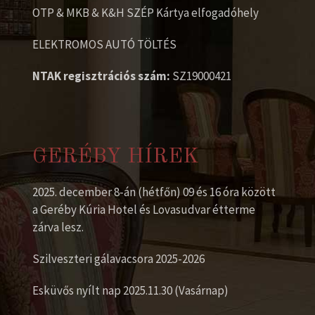
OTP & MKB & K&H SZÉP Kártya elfogadóhely
ELEKTROMOS AUTÓ TÖLTÉS
NTAK regisztrációs szám:
SZ19000421
GERÉBY HÍREK
2025. december 8-án (hétfőn) 09 és 16 óra között
a Geréby Kúria Hotel és Lovasudvar étterme
zárva lesz.
Szilveszteri gálavacsora 2025-2026
Esküvős nyílt nap 2025.11.30 (Vasárnap)