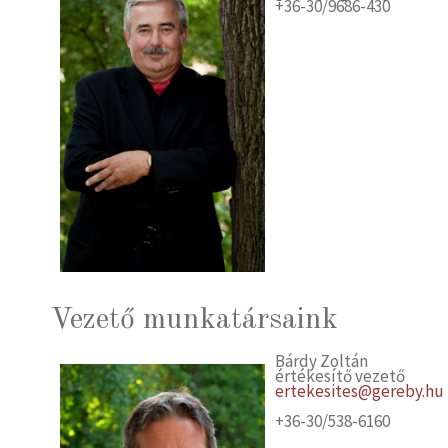
+36-30/9686-430
Vezető munkatársaink
Bárdy Zoltán
értékesítő vezető
ertekesites@gereby.hu
+36-30/538-6160