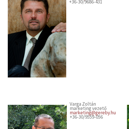
+36-30/9686-431
Varga Zoltán
marketing vezető
marketing@gereby.hu
+36-30/9559-056