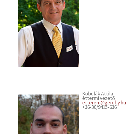
Kobolák Attila
éttermi vezető
etterem@gereby.hu
+36-30/9415-636