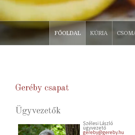
FŐOLDAL
KÚRIA
CSOM
.
Geréby csapat
Ügyvezetők
Szélesi László
ügyvezető
gereby@gereby.hu