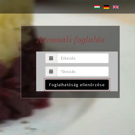
Azonnali foglalás
Foglalhatóság ellenőrzése