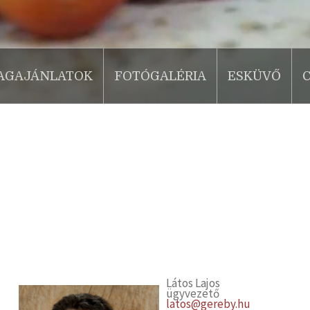
AGAJÁNLATOK
FOTÓGALÉRIA
ESKÜVŐ
Látos Lajos
ügyvezető
latos@gereby.hu