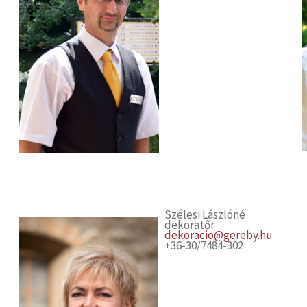
Szélesi Lászlóné
dekoratőr
dekoracio@gereby.hu
+36-30/7484-302