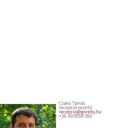
Czakó Tamás
recepció vezető
recepcio@gereby.hu
+36-30/9559-056