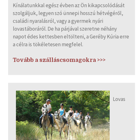
Kínálatunkkal egész évben az Ön kikapcsolódását
szolgáljuk, legyen szó ünnepi hosszú hétvégéről,
családi nyaralásról, vagy a gyermek nyári
lovastáboráról. De ha párjával szeretne néhány
napot édes kettesben eltölteni, a Geréby Kúria erre
a célra is tökéletesen megfelel.
Tovább a szálláscsomagokra >>>
Lovas