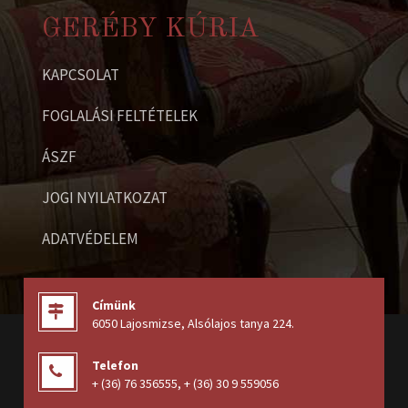
GERÉBY KÚRIA
KAPCSOLAT
FOGLALÁSI FELTÉTELEK
ÁSZF
JOGI NYILATKOZAT
ADATVÉDELEM
Címünk
6050 Lajosmizse, Alsólajos tanya 224
.
Telefon
+ (36) 76 356555
,
+ (36) 30 9 559056