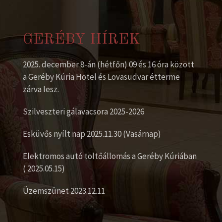
GERÉBY HÍREK
2025. december 8-án (hétfőn) 09 és 16 óra között
a Geréby Kúria Hotel és Lovasudvar étterme
zárva lesz.
Szilveszteri gálavacsora 2025-2026
Esküvős nyílt nap 2025.11.30 (Vasárnap)
Elektromos autó töltőállomás a Geréby Kúriában
( 2025.05.15)
Üzemszünet 2023.12.11