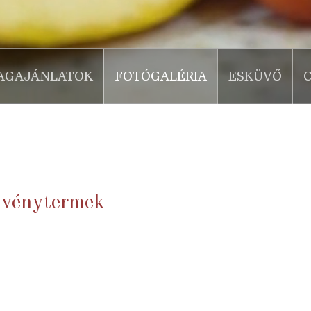
AGAJÁNLATOK
FOTÓGALÉRIA
ESKÜVŐ
ezvénytermek