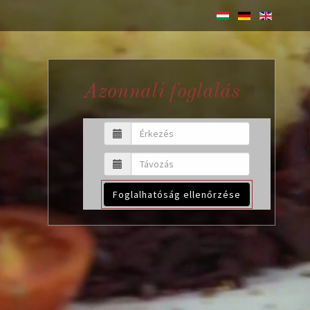
Azonnali foglalás
Foglalhatóság ellenőrzése