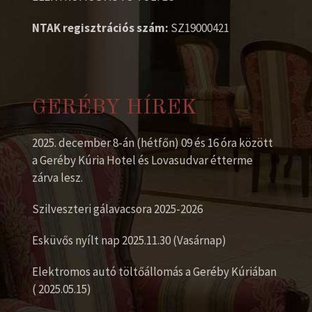
NTAK regisztrációs szám:
SZ19000421
GERÉBY HÍREK
2025. december 8-án (hétfőn) 09 és 16 óra között
a Geréby Kúria Hotel és Lovasudvar étterme
zárva lesz.
Szilveszteri gálavacsora 2025-2026
Esküvős nyílt nap 2025.11.30 (Vasárnap)
Elektromos autó töltőállomás a Geréby Kúriában
( 2025.05.15)