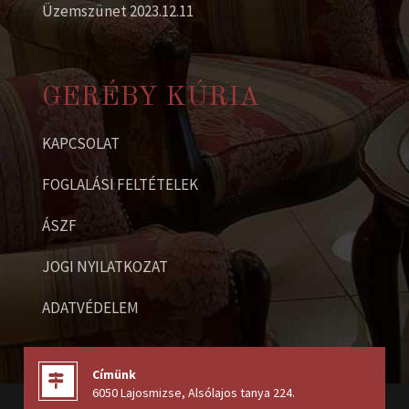
Üzemszünet 2023.12.11
GERÉBY KÚRIA
KAPCSOLAT
FOGLALÁSI FELTÉTELEK
ÁSZF
JOGI NYILATKOZAT
ADATVÉDELEM
Címünk
6050 Lajosmizse, Alsólajos tanya 224
.