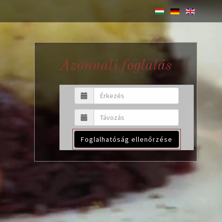
Azonnali foglalás
Foglalhatóság ellenőrzése