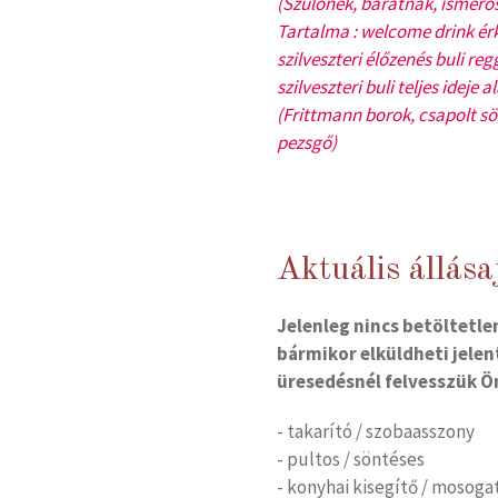
(Szülőnek, barátnak, ismerős
Tartalma : welcome drink érk
szilveszteri élőzenés buli re
szilveszteri buli teljes ideje 
(Frittmann borok, csapolt sör
pezsgő)
Aktuális állása
Jelenleg nincs betöltetle
bármikor elküldheti jelen
üresedésnél felvesszük Ö
- takarító / szobaasszony
- pultos / söntéses
- konyhai kisegítő / mosoga