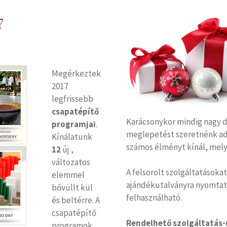
7
Megérkeztek
2017
legfrissebb
csapatépítő
Karácsonykor mindig nagy 
programjai
.
meglepetést szeretnénk ad
Kínálatunk
számos élményt kínál, mely
12
új ,
változatos
A felsorolt szolgáltatásoka
elemmel
ajándékutalványra nyomtatju
bővüllt kül
felhasználható.
és beltérre. A
csapatépítő
Rendelhető szolgáltatás-
programok