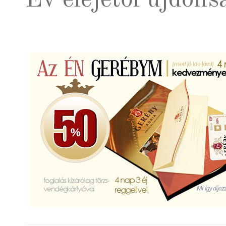
Év elejétől újdon