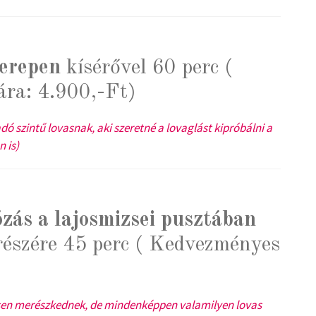
terepen
kísérővel 60 perc (
ra: 4.900,-Ft)
 szintű lovasnak, aki szeretné a lovaglást kipróbálni a
 is)
zás a lajosmizsei pusztában
észére 45 perc ( Kedvezményes
esen merészkednek, de mindenképpen valamilyen lovas