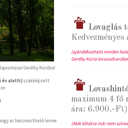
Lovaglás 
Kedvezményes á
(ajándékozható minden haladó
Geréby Kúria lovasudvarában
 lajosmizsei Geréby Kúrába!
5 év alatti)
szakképzett
re:
Lovashintó
maximum 4 fő r
ő
ára: 6.900,-Ft)
ogy az hasznosítható lenne
(Akik lóhátra már nem szív