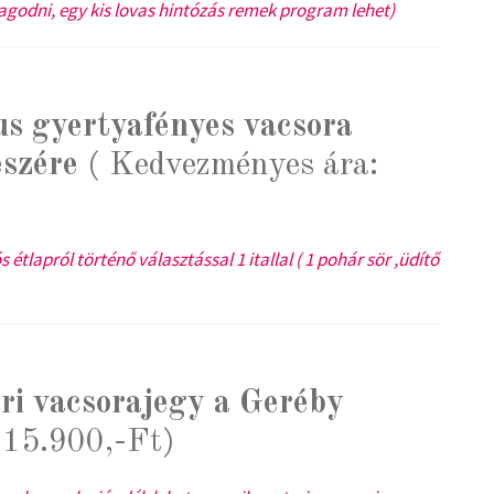
godni, egy kis lovas hintózás remek program lehet)
s gyertyafényes vacsora
észére
( Kedvezményes ára:
 étlapról történő választással 1 itallal ( 1 pohár sör ,üdítő
eri vacsorajegy a Geréby
 15.900,-Ft)