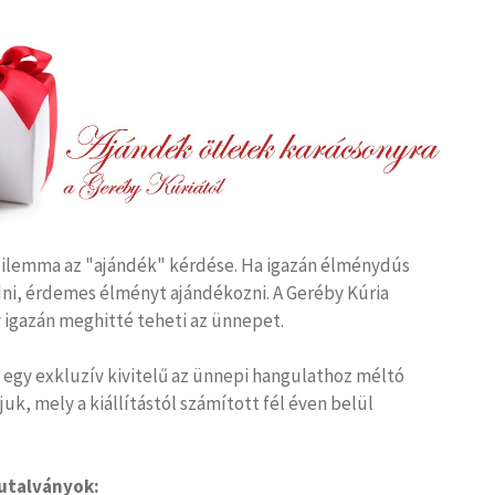
dilemma az "ajándék" kérdése. Ha igazán élménydús
ni, érdemes élményt ajándékozni. A Geréby Kúria
 igazán meghitté teheti az ünnepet.
t egy exkluzív kivitelű az ünnepi hangulathoz méltó
k, mely a kiállítástól számított fél éven belül
utalványok: