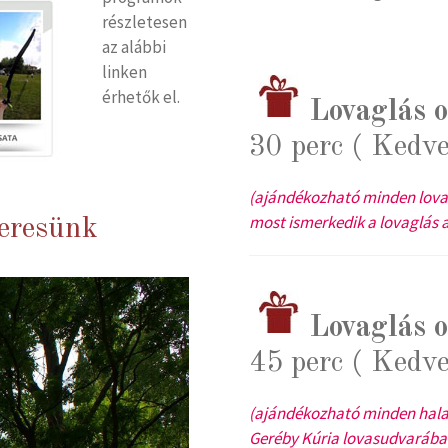
részletesen
az alábbi
linken
érhetők el.
Lovaglás 
30 perc ( Kedv
(ajándékozható minden lovas
most ismerkedik a lovaglás a
keresünk
Lovaglás 
45 perc ( Kedv
(ajándékozható minden haladó
Geréby Kúria lovasudvarában