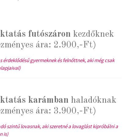
oktatás futószáron
kezdőknek
ezményes ára: 2.900,-Ft)
 érdeklődésű gyermeknek és felnőttnek, aki még csak
lapjaival)
oktatás karámban
haladóknak
ezményes ára: 3.900,-Ft)
 szintű lovasnak, aki szeretné a lovaglást kipróbálni a
 is)