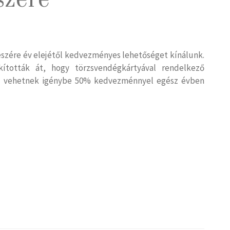
szére
szére év elejétől kedvezményes lehetőséget kínálunk.
ították át, hogy törzsvendégkártyával rendelkező
ot vehetnek igénybe 50% kedvezménnyel egész évben