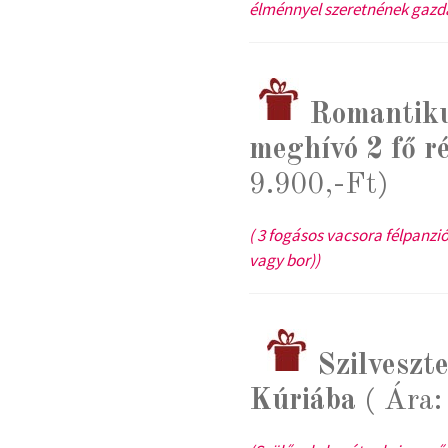
élménnyel szeretnének gazda
Romantiku
meghívó 2 fő r
9.900,-Ft)
( 3 fogásos vacsora félpanziós
vagy bor))
Szilveszt
Kúriába
( Ára: