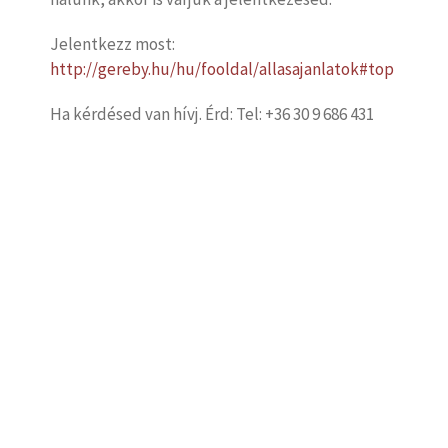
Jelentkezz most:
http://gereby.hu/hu/fooldal/allasajanlatok#top
Ha kérdésed van hívj. Érd: Tel: +36 30 9 686 431