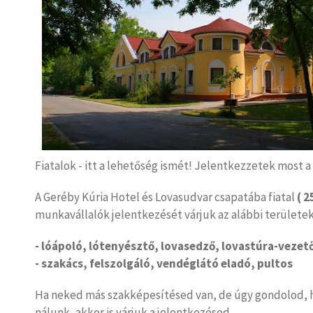
Fiatalok - itt a lehetőség ismét! Jelentkezzetek most a
A Geréby Kúria Hotel és Lovasudvar csapatába fiatal
( 2
munkavállalók jelentkezését várjuk az alábbi területek
- lóápoló, lótenyésztő, lovasedző, lovastúra-vezet
- szakács, felszolgáló, vendéglátó eladó, pultos
Ha neked más szakképesítésed van, de úgy gondolod, h
nálunk, akkor is várjuk a jelentkezésed.