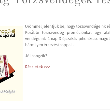
ság Törzsvendégek ré
Örömmel jelentjük be, hogy törzsvendégeink ré
Korábbi törzsvendég promóciónkat úgy alak
vendégeink 4 nap 3 éjszakás pihenéscsomag
bármilyen érkezési nappal. .
Jól hangzik?
Részletek >>>