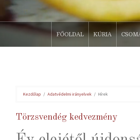
FŐOLDAL
KÚRIA
CSOM
.
Kezdőlap
Adatvédelmi irányelvek
Hírek
Törzsvendég kedvezmény