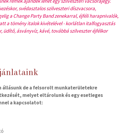
nek remek ajándék lehet egy szilveszteri vacsorajegy.
ezéskor, svédasztalos szilveszteri díszvacsora,
ggelig a Change Party Band zenekarral, éjféli harapnivalók,
alatt a tömény italok kivételével - korlátlan italfogyasztás
, üdítő, ásványvíz, kávé, továbbá szilveszter éjfélkor
jánlataink
n állásunk de a felsorolt munkaterületekre
tkezését, melyet eltárolunk és egy esetleges
nnel a kapcsolatot:
tó