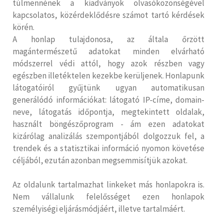
túlmennének a kiadványok olvasóközönségével
kapcsolatos, közérdeklődésre számot tartó kérdések
körén.
A honlap tulajdonosa, az általa őrzött
magántermészetű adatokat minden elvárható
módszerrel védi attól, hogy azok részben vagy
egészben illetéktelen kezekbe kerüljenek. Honlapunk
látogatóiról gyűjtünk ugyan automatikusan
generálódó információkat: látogató IP-címe, domain-
neve, látogatás időpontja, megtekintett oldalak,
használt böngészőprogram - ám ezen adatokat
kizárólag analizálás szempontjából dolgozzuk fel, a
trendek és a statisztikai információ nyomon követése
céljából, ezután azonban megsemmisítjük azokat.
Az oldalunk tartalmazhat linkeket más honlapokra is.
Nem vállalunk felelősséget ezen honlapok
személyiségi eljárásmódjáért, illetve tartalmáért.