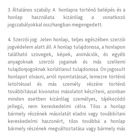
3. Általános szabály: A honlapra történő belépés és a
honlap használata kizárólag a vonatkozó
jogszabályokkal összhangban megengedett.
4. Szerzői jog: Jelen honlap, teljes egészében szerzői
jogvédelem alatt áll. A honlap tulajdonosa, a honlapon
található szövegek, képek, animációk, és egyéb
anyagoknak szerzői jogainak és más szellemi
tulajdonjogoknak korlátlanul tulajdonosa. Ön jogosult
honlapot olvasni, arról nyomtatással, lemezre történő
letöltéssel és más személy részére történő
továbbítással kivonatos másolatot készíteni, azonban
minden esetben kizárólag személyes, tájékozódó
jellegű, nem kereskedelmi célra. Tilos a honlap
bármely részének másolatát eladni vagy továbbítani
kereskedelmi haszonért, tilos továbbá a honlap
bármely részének megváltoztatása vagy bármely más