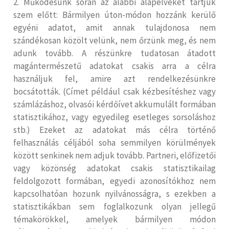
2. Működésünk során az alábbi alapelveket tartjuk
szem előtt: Bármilyen úton-módon hozzánk kerülő
egyéni adatot, amit annak tulajdonosa nem
szándékosan közölt velünk, nem őrzünk meg, és nem
adunk tovább. A részünkre tudatosan átadott
magántermészetű adatokat csakis arra a célra
használjuk fel, amire azt rendelkezésünkre
bocsátották. (Címet például csak kézbesítéshez vagy
számlázáshoz, olvasói kérdőívet akkumulált formában
statisztikához, vagy egyedileg esetleges sorsoláshoz
stb.) Ezeket az adatokat más célra történő
felhasználás céljából soha semmilyen körülmények
között senkinek nem adjuk tovább. Partneri, előfizetői
vagy közönség adatokat csakis statisztikailag
feldolgozott formában, egyedi azonosítókhoz nem
kapcsolhatóan hozunk nyilvánosságra, s ezekben a
statisztikákban sem foglalkozunk olyan jellegű
témakörökkel, amelyek bármilyen módon