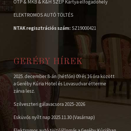
OTP & MKB & K&H SZÉP Kártya elfogadóhely
ELEKTROMOS AUTÓ TÖLTÉS
NTAK regisztrációs szám:
SZ19000421
GERÉBY HÍREK
2025. december 8-án (hétfőn) 09 és 16 óra között
a Geréby Kúria Hotel és Lovasudvar étterme
zárva lesz.
Szilveszteri gálavacsora 2025-2026
Esküvős nyílt nap 2025.11.30 (Vasárnap)
Elektromos autó töltőállomás a Geréby Kúriában