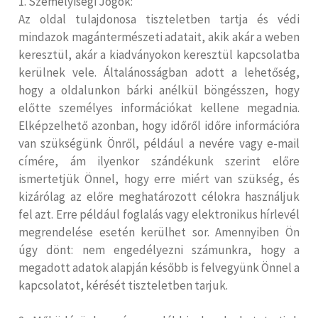
1. Személyiségi Jogok:
Az oldal tulajdonosa tiszteletben tartja és védi
mindazok magántermészeti adatait, akik akár a weben
keresztül, akár a kiadványokon keresztül kapcsolatba
kerülnek vele. Általánosságban adott a lehetőség,
hogy a oldalunkon bárki anélkül böngésszen, hogy
előtte személyes információkat kellene megadnia.
Elképzelhető azonban, hogy időről időre információra
van szükségünk Önről, például a nevére vagy e-mail
címére, ám ilyenkor szándékunk szerint előre
ismertetjük Önnel, hogy erre miért van szükség, és
kizárólag az előre meghatározott célokra használjuk
fel azt. Erre például foglalás vagy elektronikus hírlevél
megrendelése esetén kerülhet sor. Amennyiben Ön
úgy dönt: nem engedélyezni számunkra, hogy a
megadott adatok alapján később is felvegyünk Önnel a
kapcsolatot, kérését tiszteletben tarjuk.