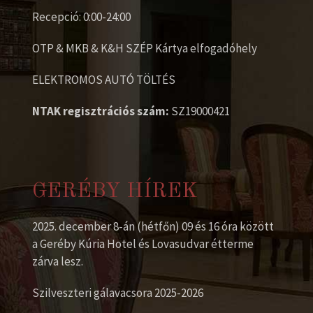
Recepció: 0:00-24:00
OTP & MKB & K&H SZÉP Kártya elfogadóhely
ELEKTROMOS AUTÓ TÖLTÉS
NTAK regisztrációs szám:
SZ19000421
GERÉBY HÍREK
2025. december 8-án (hétfőn) 09 és 16 óra között
a Geréby Kúria Hotel és Lovasudvar étterme
zárva lesz.
Szilveszteri gálavacsora 2025-2026