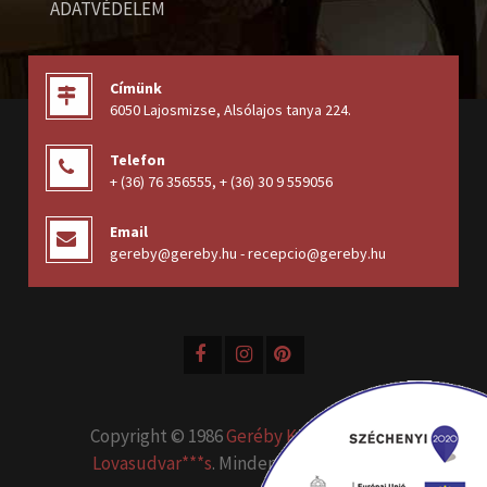
ADATVÉDELEM
Címünk
6050 Lajosmizse, Alsólajos tanya 224
.
Telefon
+ (36) 76 356555
,
+ (36) 30 9 559056
Email
gereby@gereby.hu - recepcio@gereby.hu
Copyright © 1986
Geréby Kúria Hotel és
Lovasudvar***s
. Minden jog fenntartva.