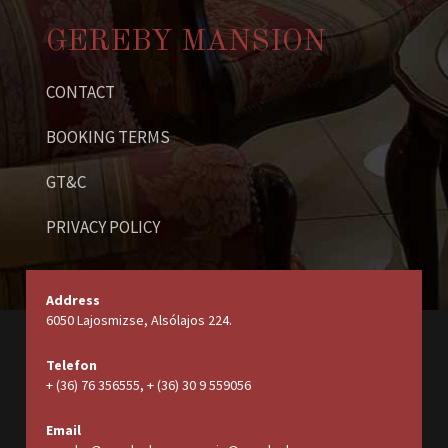
GEREBY MANSION
CONTACT
BOOKING TERMS
GT&C
PRIVACY POLICY
Address
6050 Lajosmizse, Alsólajos 224.
Telefon
+ (36) 76 356555, + (36) 30 9 559056
Email