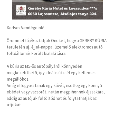
Kedves Vendégeink!
Örömmel tájékoztatjuk Önöket, hogy a GEREBY KÚRIA
területén új, éjjel-nappal üzemelő elektromos autó
töltőállomás került kialakításra.
A kúria az M5-ös autópályáról könnyedén
megközelíthető, így ideális úti cél egy kellemes
megállóhoz.
Amíg elfogyasztanak egy kávét, esetleg egy könnyű
ebédet vagy vacsorát, netán megpihennek éjszakára,
addig az autójuk feltöltődhet és folytathatják az
útjukat.