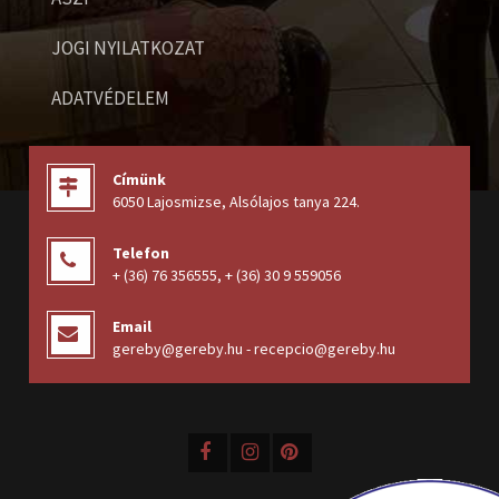
JOGI NYILATKOZAT
ADATVÉDELEM
Címünk
6050 Lajosmizse, Alsólajos tanya 224
.
Telefon
+ (36) 76 356555
,
+ (36) 30 9 559056
Email
gereby@gereby.hu - recepcio@gereby.hu