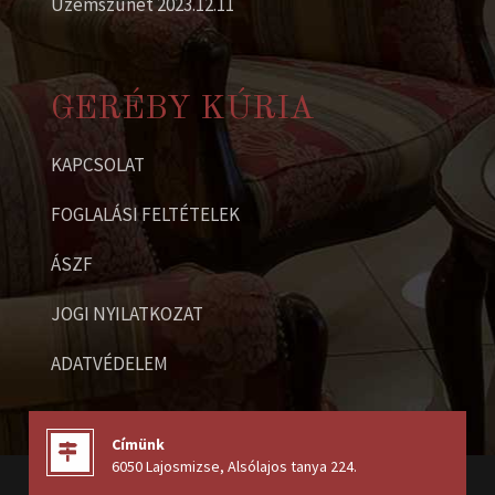
Üzemszünet 2023.12.11
GERÉBY KÚRIA
KAPCSOLAT
FOGLALÁSI FELTÉTELEK
ÁSZF
JOGI NYILATKOZAT
ADATVÉDELEM
Címünk
6050 Lajosmizse, Alsólajos tanya 224
.