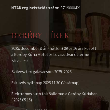
NTAK regisztrációs szám:
SZ19000421
GERÉBY HÍREK
2025. december 8-án (hétfőn) 09 és 16 óra között
a Geréby Kúria Hotel és Lovasudvar étterme
zárva lesz.
Szilveszteri gálavacsora 2025-2026
Esküvős nyílt nap 2025.11.30 (Vasárnap)
Elektromos autó töltőállomás a Geréby Kúriában
( 2025.05.15)