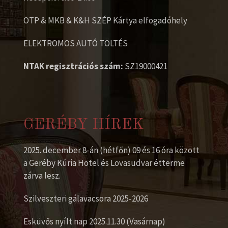
OTP & MKB & K&H SZÉP Kártya elfogadóhely
ELEKTROMOS AUTÓ TÖLTÉS
NTAK regisztrációs szám:
SZ19000421
GERÉBY HÍREK
2025. december 8-án (hétfőn) 09 és 16 óra között
a Geréby Kúria Hotel és Lovasudvar étterme
zárva lesz.
Szilveszteri gálavacsora 2025-2026
Esküvős nyílt nap 2025.11.30 (Vasárnap)