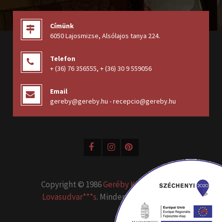
Címünk
6050 Lajosmizse, Alsólajos tanya 224
.
Telefon
+ (36) 76 356555
,
+ (36) 30 9 559056
Email
gereby@gereby.hu - recepcio@gereby.hu
Copyright © 1986
Geréby Kúria Hotel és
Lovasudvar***s
. Minden jog fenntartva.