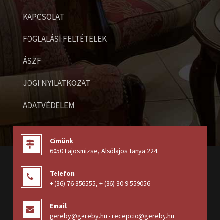
KAPCSOLAT
FOGLALÁSI FELTÉTELEK
ÁSZF
JOGI NYILATKOZAT
ADATVÉDELEM
Címünk
6050 Lajosmizse, Alsólajos tanya 224
.
Telefon
+ (36) 76 356555
,
+ (36) 30 9 559056
Email
gereby@gereby.hu - recepcio@gereby.hu