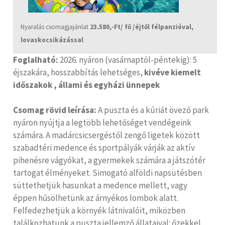
Nyaralás csomagjajánlat
23.580,-Ft/ fő /éjtől félpanzióval,
lovaskocsikázással
Foglalható:
2026. nyáron (vasárnaptól-péntekig): 5
éjszakára, hosszabbítás lehetséges,
kivéve kiemelt
időszakok , állami és egyházi ünnepek
Csomag rövid leírása:
A puszta és a kúriát övező park
nyáron nyújtja a legtöbb lehetőséget vendégeink
számára. A madárcsicsergéstől zengő ligetek között
szabadtéri medence és sportpályák várják az aktív
pihenésre vágyókat, a gyermekek számára a játszótér
tartogat élményeket. Simogató alföldi napsütésben
süttethetjük hasunkat a medence mellett, vagy
éppen hűsölhetünk az árnyékos lombok alatt.
Felfedezhetjük a környék látnivalóit, miközben
találkozhatunk a puszta jellemző állataival: őzekkel,