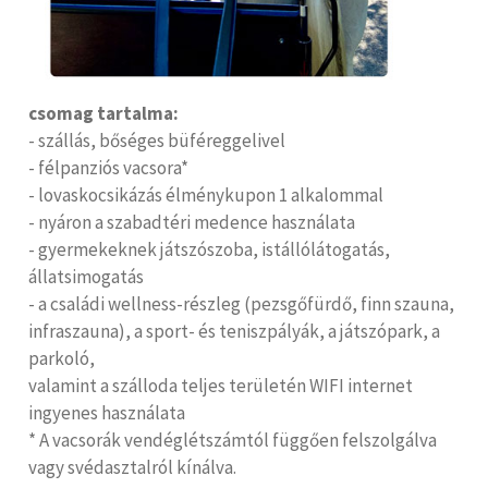
csomag tartalma:
- szállás, bőséges büféreggelivel
- félpanziós vacsora*
- lovaskocsikázás élménykupon 1 alkalommal
- nyáron a szabadtéri medence használata
- gyermekeknek játszószoba, istállólátogatás,
állatsimogatás
- a családi wellness-részleg (pezsgőfürdő, finn szauna,
infraszauna), a sport- és teniszpályák, a játszópark, a
parkoló,
valamint a szálloda teljes területén WIFI internet
ingyenes használata
* A vacsorák vendéglétszámtól függően felszolgálva
vagy svédasztalról kínálva.