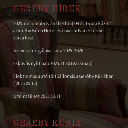
GERÉBY HÍREK
2025. december 8-án (hétfőn) 09 és 16 óra között
a Geréby Kúria Hotel és Lovasudvar étterme
zárva lesz.
Szilveszteri gálavacsora 2025-2026
Esküvős nyílt nap 2025.11.30 (Vasárnap)
Elektromos autó töltőállomás a Geréby Kúriában
( 2025.05.15)
Üzemszünet 2023.12.11
GERÉBY KÚRIA