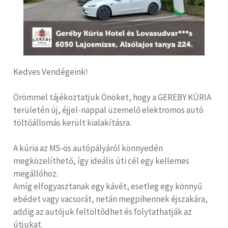
Kedves Vendégeink!
Örömmel tájékoztatjuk Önöket, hogy a GEREBY KÚRIA
területén új, éjjel-nappal üzemelő elektromos autó
töltőállomás került kialakításra.
A kúria az M5-ös autópályáról könnyedén
megközelíthető, így ideális úti cél egy kellemes
megállóhoz.
Amíg elfogyasztanak egy kávét, esetleg egy könnyű
ebédet vagy vacsorát, netán megpihennek éjszakára,
addig az autójuk feltöltődhet és folytathatják az
útjukat.