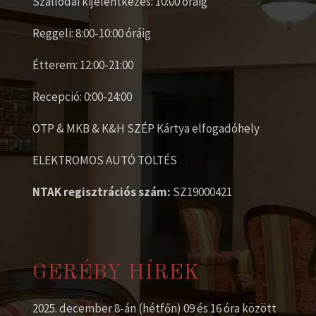
Szállodai kijelentkezés: 10:00 óráig
Reggeli: 8:00-10:00 óráig
Étterem: 12:00-21:00
Recepció: 0:00-24:00
OTP & MKB & K&H SZÉP Kártya elfogadóhely
ELEKTROMOS AUTÓ TÖLTÉS
NTAK regisztrációs szám:
SZ19000421
GERÉBY HÍREK
2025. december 8-án (hétfőn) 09 és 16 óra között