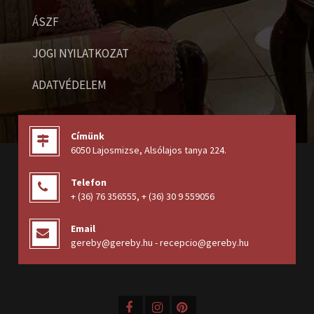
ÁSZF
JOGI NYILATKOZAT
ADATVÉDELEM
Címünk
6050 Lajosmizse, Alsólajos tanya 224
.
Telefon
+ (36) 76 356555
,
+ (36) 30 9 559056
Email
gereby@gereby.hu - recepcio@gereby.hu