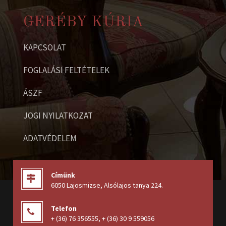
GERÉBY KÚRIA
KAPCSOLAT
FOGLALÁSI FELTÉTELEK
ÁSZF
JOGI NYILATKOZAT
ADATVÉDELEM
Címünk
6050 Lajosmizse, Alsólajos tanya 224
.
Telefon
+ (36) 76 356555
,
+ (36) 30 9 559056