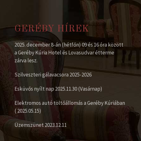
GERÉBY HÍREK
2025. december 8-án (hétfőn) 09 és 16 óra között
a Geréby Kúria Hotel és Lovasudvar étterme
zárva lesz.
Szilveszteri gálavacsora 2025-2026
Esküvős nyílt nap 2025.11.30 (Vasárnap)
Elektromos autó töltőállomás a Geréby Kúriában
( 2025.05.15)
Üzemszünet 2023.12.11