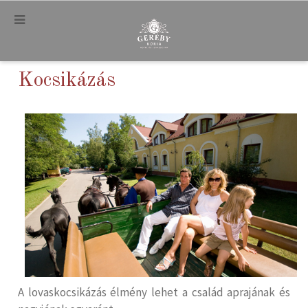
.
Kocsikázás
A lovaskocsikázás élmény lehet a család aprajának és