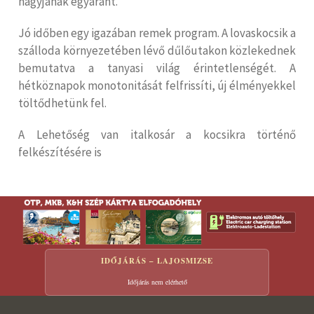
nagyjának egyaránt.
Jó időben egy igazában remek program. A lovaskocsik a
szálloda környezetében lévő dűlőutakon közlekednek
bemutatva a tanyasi világ érintetlenségét. A
hétköznapok monotonitását felfrissíti, új élményekkel
töltődhetünk fel.
A Lehetőség van italkosár a kocsikra történő
felkészítésére is
IDŐJÁRÁS – LAJOSMIZSE
Időjárás nem elérhető