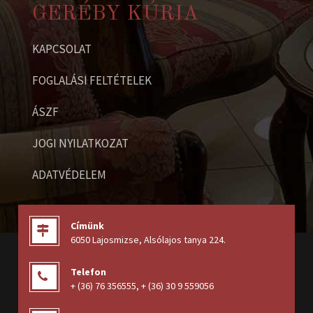
GERÉBY KÚRIA
KAPCSOLAT
FOGLALÁSI FELTÉTELEK
ÁSZF
JOGI NYILATKOZAT
ADATVÉDELEM
Címünk
6050 Lajosmizse, Alsólajos tanya 224
.
Telefon
+ (36) 76 356555
,
+ (36) 30 9 559056