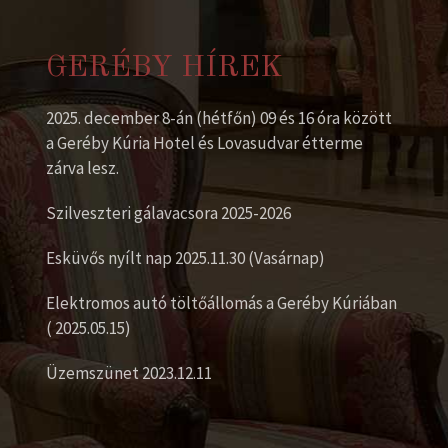
GERÉBY HÍREK
2025. december 8-án (hétfőn) 09 és 16 óra között
a Geréby Kúria Hotel és Lovasudvar étterme
zárva lesz.
Szilveszteri gálavacsora 2025-2026
Esküvős nyílt nap 2025.11.30 (Vasárnap)
Elektromos autó töltőállomás a Geréby Kúriában
( 2025.05.15)
Üzemszünet 2023.12.11