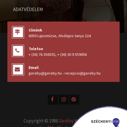
ADATVÉDELEM
Címünk
6050 Lajosmizse, Alsólajos tanya 224
.
Telefon
+ (36) 76 356555
,
+ (36) 30 9 559056
Email
gereby@gereby.hu - recepcio@gereby.hu
Copyright © 1986
Geréby Kúria Hotel és