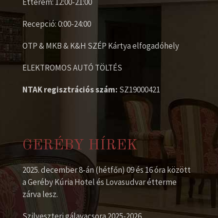
Étterem: 12:00-21:00
Recepció: 0:00-24:00
OTP & MKB & K&H SZÉP Kártya elfogadóhely
ELEKTROMOS AUTÓ TÖLTÉS
NTAK regisztrációs szám:
SZ19000421
GERÉBY HÍREK
2025. december 8-án (hétfőn) 09 és 16 óra között
a Geréby Kúria Hotel és Lovasudvar étterme
zárva lesz.
Szilveszteri gálavacsora 2025-2026