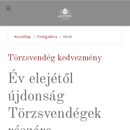
.
Kezdőlap
Fotógaléria
Hírek
Törzsvendég kedvezmény
Év elejétől
újdonság
Törzsvendégek