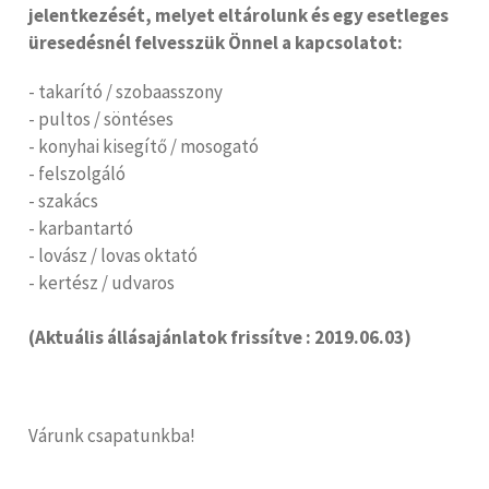
jelentkezését, melyet eltárolunk és egy esetleges
üresedésnél felvesszük Önnel a kapcsolatot:
- takarító / szobaasszony
- pultos / söntéses
- konyhai kisegítő / mosogató
- felszolgáló
- szakács
- karbantartó
- lovász / lovas oktató
- kertész / udvaros
(Aktuális állásajánlatok frissítve : 2019.06.03)
Várunk csapatunkba!