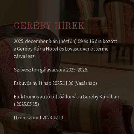
GERÉBY HÍREK
2025. december 8-án (hétfőn) 09 és 16 óra között
a Geréby Kúria Hotel és Lovasudvar étterme
zárva lesz.
Szilveszteri gálavacsora 2025-2026
Esküvős nyílt nap 2025.11.30 (Vasárnap)
Elektromos autó töltőállomás a Geréby Kúriában
( 2025.05.15)
Üzemszünet 2023.12.11