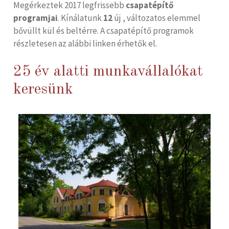
Megérkeztek 2017 legfrissebb
csapatépítő
programjai
. Kínálatunk
12
új , változatos elemmel
bővüllt kül és beltérre. A csapatépítő programok
részletesen az alábbi linken érhetők el.
25 év alatti munkavállalókat
keresünk