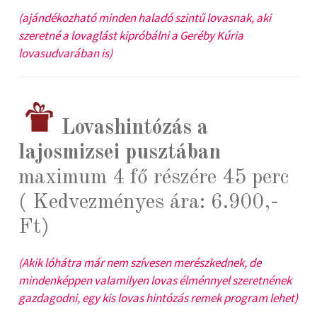
(ajándékozható minden haladó szintű lovasnak, aki
szeretné a lovaglást kipróbálni a Geréby Kúria
lovasudvarában is)
Lovashintózás a
lajosmizsei pusztában
maximum 4 fő részére 45 perc
( Kedvezményes ára: 6.900,-
Ft)
(Akik lóhátra már nem szívesen merészkednek, de
mindenképpen valamilyen lovas élménnyel szeretnének
gazdagodni, egy kis lovas hintózás remek program lehet)