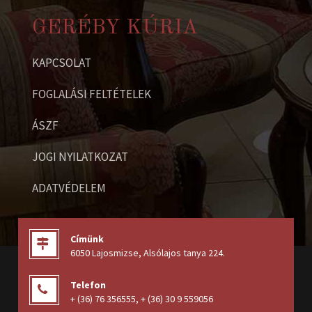
GERÉBY KÚRIA
KAPCSOLAT
FOGLALÁSI FELTÉTELEK
ÁSZF
JOGI NYILATKOZAT
ADATVÉDELEM
Címünk
6050 Lajosmizse, Alsólajos tanya 224
.
Telefon
+ (36) 76 356555
,
+ (36) 30 9 559056