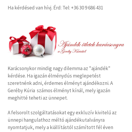
Ha kérdésed van hívj. Érd: Tel: +36 30 9 686 431
Karácsonykor mindig nagy dilemma az "ajándék"
kérdése. Ha igazán élménydús meglepetést
szeretnénk adni, érdemes élményt ajándékozni. A
Geréby Kúria számos élményt kínál, mely igazán
meghitté teheti az ünnepet.
A felsorolt szolgáltatásokat egy exkluzív kivitelű az
ünnepi hangulathoz méltó ajándékutalványra
nyomtatjuk, mely a kiállítástól számított fél éven