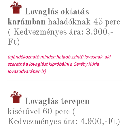
Lovaglás oktatás
karámban
haladóknak 45 perc
( Kedvezményes ára: 3.900,-
Ft)
(ajándékozható minden haladó szintű lovasnak, aki
szeretné a lovaglást kipróbálni a Geréby Kúria
lovasudvarában is)
Lovaglás terepen
kísérővel 60 perc (
Kedvezményes ára: 4.900,-Ft)