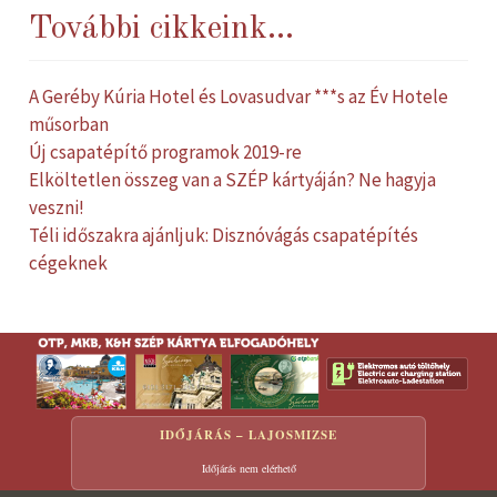
További cikkeink...
A Geréby Kúria Hotel és Lovasudvar ***s az Év Hotele
műsorban
Új csapatépítő programok 2019-re
Elköltetlen összeg van a SZÉP kártyáján? Ne hagyja
veszni!
Téli időszakra ajánljuk: Disznóvágás csapatépítés
cégeknek
IDŐJÁRÁS – LAJOSMIZSE
Időjárás nem elérhető