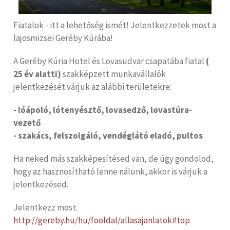
Fiatalok - itt a lehetőség ismét! Jelentkezzetek most a
lajosmizsei Geréby Kúrába!
A Geréby Kúria Hotel és Lovasudvar csapatába fiatal
(
25 év alatti)
szakképzett munkavállalók
jelentkezését várjuk az alábbi területekre:
- lóápoló, lótenyésztő, lovasedző, lovastúra-
vezető
- szakács, felszolgáló, vendéglátó eladó, pultos
Ha neked más szakképesítésed van, de úgy gondolod,
hogy az hasznosítható lenne nálunk, akkor is várjuk a
jelentkezésed.
Jelentkezz most:
http://gereby.hu/hu/fooldal/allasajanlatok#top