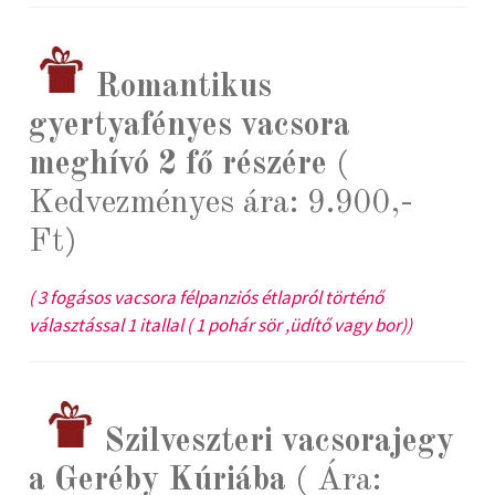
Romantikus
gyertyafényes vacsora
meghívó 2 fő részére
(
Kedvezményes ára: 9.900,-
Ft)
( 3 fogásos vacsora félpanziós étlapról történő
választással 1 itallal ( 1 pohár sör ,üdítő vagy bor))
Szilveszteri vacsorajegy
a Geréby Kúriába
( Ára: