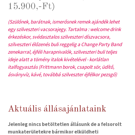
15.900,-Ft)
(Szülőnek, barátnak, ismerősnek remek ajándék lehet
egy szilveszteri vacsorajegy. Tartalma : welcome drink
érkezéskor, svédasztalos szilveszteri díszvacsora,
szilveszteri élőzenés buli reggelig a Change Party Band
zenekarral, éjféli harapnivalók, szilveszteri buli teljes
ideje alatt a tömény italok kivételével - korlátlan
italfogyasztás (Frittmann borok, csapolt sör, üdítő,
ásványvíz, kávé, továbbá szilveszter éjfélkor pezsgő)
Aktuális állásajánlataink
Jelenleg nincs betöltetlen állásunk de a felsorolt
munkaterületekre bármikor elküldheti