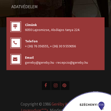
ADATVÉDELEM
Címünk
6050 Lajosmizse, Alsólajos tanya 224
.
Telefon
+ (36) 76 356555
,
+ (36) 30 9 559056
Email
gereby@gereby.hu - recepcio@gereby.hu
Copyright © 1986
Geréby Kúria Hotel és
Lovasudvar***s
. Minden jog fenntartva.