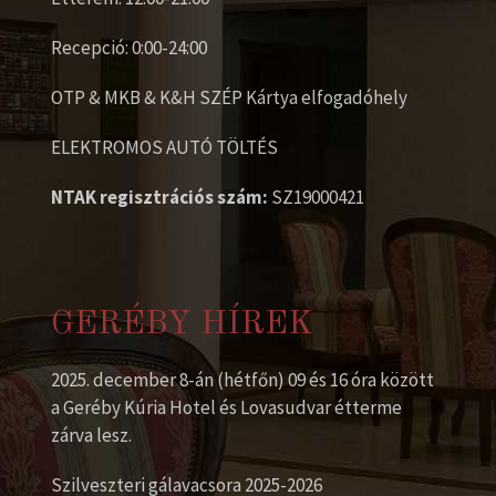
Recepció: 0:00-24:00
OTP & MKB & K&H SZÉP Kártya elfogadóhely
ELEKTROMOS AUTÓ TÖLTÉS
NTAK regisztrációs szám:
SZ19000421
GERÉBY HÍREK
2025. december 8-án (hétfőn) 09 és 16 óra között
a Geréby Kúria Hotel és Lovasudvar étterme
zárva lesz.
Szilveszteri gálavacsora 2025-2026