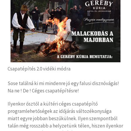
Csapatépítés 2.0 vidéki módra
Sose találná ki mi mindenre jó egy falusi disznóvágás!
Na ne ! De ! Céges csapatépítésre!
Ilyenkor ősztől a kültéri céges csapatépítő
programlehetőségek az időjárás változékonysága
miatt egyre jobban beszűkülnek. Ilyen szempontból
talán még rosszabb a helyzetünk télen, hiszen ilyenkor