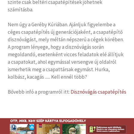
szinte csak beltéri csapatépítések jöhetnek
számításba.
Nem úgy a Geréby Kúriában. Ajánljuk figyelembe a
céges csapatépítés új generációjaként, a csapatépítő
disznóvágást, mely méltán népszerű a cégek körében.
A program lényege, hogy a disznóvágás során
megoldandó, esetenként vicces feladatok elé állítjuk
a csapatokat, ahol egymással versengve új oldalról
ismerhetik meg a csapattársak egymást. Hurka,
kolbász, kacagás ...... Kell ennél több?
Bővebb infó a programról itt:
Disznóvágás csapatépítés