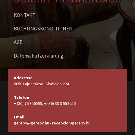
GEREBY HERRENHAUS
KONTAKT
BUCHUNGSKONDITIONEN
AGB
Datenschutzerklärung
Addresse
6050 Lajosmizse, Alsólajos 224.
Telefon
+ (36) 76 356555, + (36) 30 9 559056
Email
gereby@gereby.hu - recepcio@gereby.hu