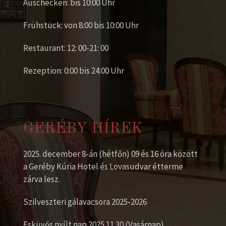
Auschecken: bis 10:00 Uhr
Frühstück: von 8:00 bis 10:00 Uhr
Restaurant: 12: 00-21: 00
Rezeption: 0:00 bis 24:00 Uhr
GERÉBY HÍREK
2025. december 8-án (hétfőn) 09 és 16 óra között
a Geréby Kúria Hotel és Lovasudvar étterme
zárva lesz.
Szilveszteri gálavacsora 2025-2026
Esküvős nyílt nap 2025.11.30 (Vasárnap)