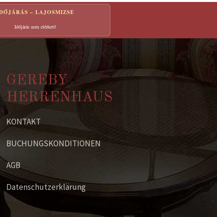
IDŐJÁRÁS – LAJOSMIZSE
Időjárás nem elérhető
GEREBY
HERRENHAUS
KONTAKT
BUCHUNGSKONDITIONEN
AGB
Datenschutzerklärung