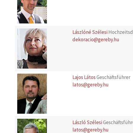
Lászlóné Szélesi
Hochzeitsd
dekoracio@gereby.hu
Lajos Látos
Geschäftsführer
latos@gereby.hu
László Szélesi
Geschäftsführ
latos@gereby.hu