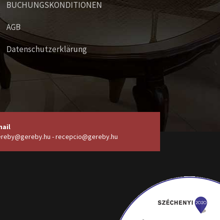
BUCHUNGSKONDITIONEN
AGB
Datenschutzerklärung
ail
reby@gereby.hu - recepcio@gereby.hu