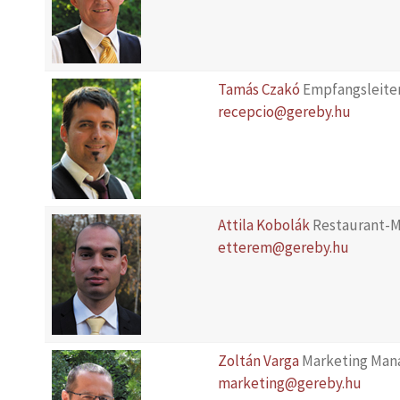
Tamás Czakó
Empfangsleite
recepcio@gereby.hu
Attila Kobolák
Restaurant-
etterem@gereby.hu
Zoltán Varga
Marketing Man
marketing@gereby.hu