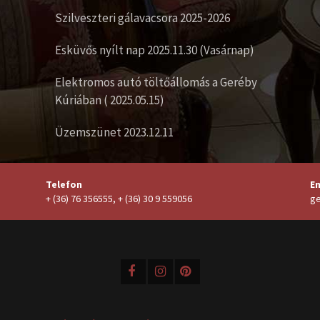
Szilveszteri gálavacsora 2025-2026
Esküvős nyílt nap 2025.11.30 (Vasárnap)
Elektromos autó töltőállomás a Geréby
Kúriában ( 2025.05.15)
Üzemszünet 2023.12.11
Telefon
Em
+ (36) 76 356555, + (36) 30 9 559056
ge