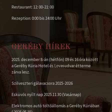
Restaurant: 12: 00-21: 00
Rezeption: 0:00 bis 24:00 Uhr
GERÉBY HÍREK
2025. december 8-án (hétfőn) 09 és 16 óra között
a Geréby Kúria Hotel és Lovasudvar étterme
zárva lesz.
Szilveszteri gálavacsora 2025-2026
Esküvős nyílt nap 2025.11.30 (Vasárnap)
Elektromos autó töltőállomás a Geréby Kúriában
( 2025.05.15)