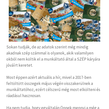
Sokan tudják, de az adatok szerint még mindig
akadnak szép számmal is olyanok, akik valamilyen
okból nem költik el a munkáltató által a SZÉP káryára
jóváírt keretet.
Most éppen azért aktuális a hír, mivel a 2017-ben
feltöltött összegek május végén visszakerülnek a
munkáltatóhoz, ezért célszerű még most elkölteni és
ráadásul hasznosan.
Ha nem tudja, hogy egyáltalán Önnek mennyi a még a