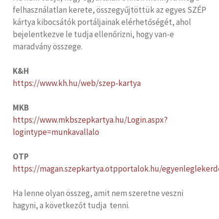
felhasználatlan kerete, összegyűjtöttük az egyes SZÉP
kártya kibocsátók portáljainak elérhetőségét, ahol
bejelentkezve le tudja ellenőrizni, hogy van-e
maradvány összege.
K&H
https://www.kh.hu/web/szep-kartya
MKB
https://www.mkbszepkartya.hu/Login.aspx?
logintype=munkavallalo
OTP
https://magan.szepkartya.otpportalok.hu/egyenleglekerd
Ha lenne olyan összeg, amit nem szeretne veszni
hagyni, a következőt tudja tenni.