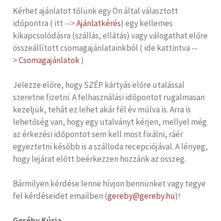
Kérhet ajánlatot tőlünk egy Ön által választott
időpontra ( itt -->
Ajánlatkérés
) egy kellemes
kikapcsolódásra (szállás, ellátás) vagy válogathat előre
összeállított csomagajánlatainkból ( ide kattintva --
>
Csomagajánlatok
)
Jelezze előre, hogy SZÉP kártyás előre utalással
szeretne fizetni. A felhasználási időpontot rugalmasan
kezeljük, tehát ez lehet akár fél év múlva is. Arra is
lehetőség van, hogy egy utalványt kérjen, mellyel még
az érkezési időpontot sem kell most fixálni, ráér
egyeztetni később is a szálloda recepciójával. A lényeg,
hogy lejárat előtt beérkezzen hozzánk az összeg.
Bármilyen kérdése lenne hívjon bennünket vagy tegye
fel kérdéseidet emailben (
gereby@gereby.hu
)!
Geréby Kúria