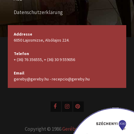
Datenschutzerklärung
Addresse
6050 Lajosmizse, Alsólajos 224.
Telefon
+ (36) 76 356555, + (36) 30 9 559056
Email
gereby@gereby.hu - recepcio@gereby.hu
Copyright © 1986
Geréby Kúria Hotel és