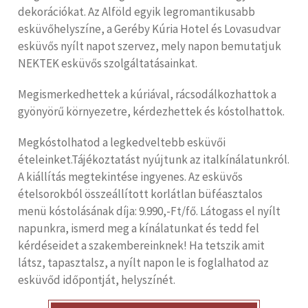
dekorációkat. Az Alföld egyik legromantikusabb
esküvőhelyszíne, a Geréby Kúria Hotel és Lovasudvar
esküvős nyílt napot szervez, mely napon bemutatjuk
NEKTEK esküvős szolgáltatásainkat.
Megismerkedhettek a kúriával, rácsodálkozhattok a
gyönyörű környezetre, kérdezhettek és kóstolhattok.
Megkóstolhatod a legkedveltebb esküvői
ételeinket.Tájékoztatást nyújtunk az italkínálatunkról.
A kiállítás megtekintése ingyenes. Az esküvős
ételsorokból összeállított korlátlan büféasztalos
menü kóstolásának díja: 9.990,-Ft/fő. Látogass el nyílt
napunkra, ismerd meg a kínálatunkat és tedd fel
kérdéseidet a szakembereinknek! Ha tetszik amit
látsz, tapasztalsz, a nyílt napon le is foglalhatod az
esküvőd időpontját, helyszínét.