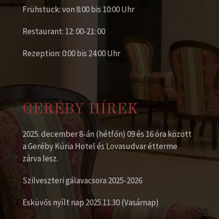
Frühstück: von 8:00 bis 10:00 Uhr
Restaurant: 12: 00-21: 00
Rezeption: 0:00 bis 24:00 Uhr
GERÉBY HÍREK
2025. december 8-án (hétfőn) 09 és 16 óra között
a Geréby Kúria Hotel és Lovasudvar étterme
zárva lesz.
Szilveszteri gálavacsora 2025-2026
Esküvős nyílt nap 2025.11.30 (Vasárnap)