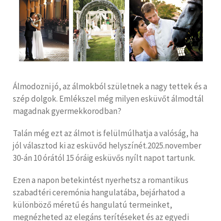
Álmodozni jó, az álmokból születnek a nagy tettek és a
szép dolgok. Emlékszel még milyen esküvőt álmodtál
magadnak gyermekkorodban?
Talán még ezt az álmot is felülmúlhatja a valóság, ha
jól választod ki az esküvőd helyszínét.2025.november
30-án 10 órától 15 óráig esküvős nyílt napot tartunk.
Ezen a napon betekintést nyerhetsz a romantikus
szabadtéri ceremónia hangulatába, bejárhatod a
különböző méretű és hangulatú termeinket,
megnézheted az elegáns terítéseket és az egyedi