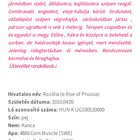
jármódban stabil, állításokra, kajlításokra szépen reagál.
Combravaló engedést, eleje-hátulja körüli fordulatot,
oldallépést szépen végrehajtja. Járóiskolában jártas ,
párszor ugrattunk is vele 1 méterig. Terepen csapatban és
és egyedül is megy. Előlre , hátra és középre is betehető a
sorban. de határoottqb lovasr igényel, mert menősebb.
Jelenleg ridegtartásban él ménesben. Rendszeresen
körmölve és féreghajtva.
Útlevéllel rendelkezk.i
Hivatalos név
: Rozália (e.Rise of Prussia)
Születés dátuma:
2010.04.05
Ló azonosító száma:
HUN K UG100520000
Szín:
pej
Nem:
Kanca
Apa:
4886 Com Muscle (SWE)