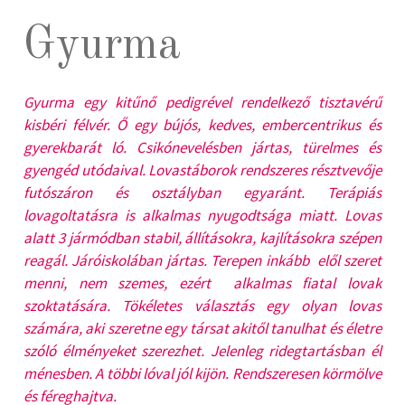
Gyurma
Gyurma egy kitűnő pedigrével rendelkező tisztavérű
kisbéri félvér. Ő egy bújós, kedves, embercentrikus és
gyerekbarát ló. Csikónevelésben jártas, türelmes és
gyengéd utódaival.
Lovastáborok rendszeres résztvevője
futószáron és osztályban egyaránt. Terápiás
lovagoltatásra is alkalmas nyugodtsága miatt. Lovas
alatt 3 jármódban stabil, állításokra, kajlításokra szépen
reagál.
Járóiskolában jártas. Terepen inkább elől szeret
menni, nem szemes, ezért alkalmas fiatal lovak
szoktatására.
Tökéletes választás egy olyan lovas
számára, aki szeretne egy társat akitől tanulhat és életre
szóló élményeket szerezhet. Jelenleg ridegtartásban él
ménesben. A többi lóval jól kijön. Rendszeresen körmölve
és féreghajtva.