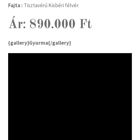
Fajta :
Tisztavérű Kisbéri félvér.
Ár: 890.000 Ft
{gallery}Gyurma{/gallery}