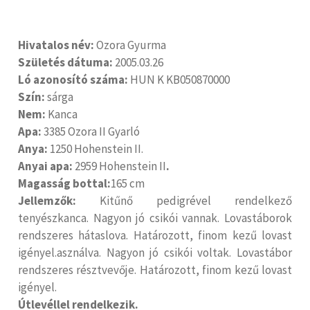
Hivatalos név:
Ozora Gyurma
Születés dátuma:
2005.03.26
Ló azonosító száma:
HUN K KB050870000
Szín:
sárga
Nem:
Kanca
Apa:
3385 Ozora II Gyarló
Anya:
1250 Hohenstein II.
Anyai apa:
2959 Hohenstein II
.
Magasság bottal:
165 cm
Jellemzők:
Kitűnő pedigrével rendelkező
tenyészkanca. Nagyon jó csikói vannak. Lovastáborok
rendszeres hátaslova. Határozott, finom kezű lovast
igényel.asználva. Nagyon jó csikói voltak. Lovastábor
rendszeres résztvevője. Határozott, finom kezű lovast
igényel.
Útlevéllel rendelkezik.