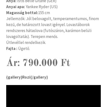
Anya:
Istis Belle Gitane (GER)
Anyai apa:
Yankee Ryder (US)
Magasság bottal:
155 cm
Jellemzők: Jól belovagolt, temperamentumos, finom
kezű, de határozott lovast igényel. Lovastáborok
rendszeres hátaslova (futószáron, karámon belüli
lovagoltatás). Terepen menős.
Útlevéllel rendelkezik.
Fajta :
Ügető.
Ár: 790.000 Ft
{gallery}Rozi{/gallery}