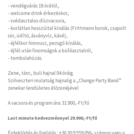
- vendégvárás 18 órától,
- welcome drink érkezéskor,
- svédasztalos díszvacsora,
- korlátlan hosszúital kínálás (Frittmann borok, csapolt
sör, üdítő, ásványvíz, kávé),
- éjfélkor himnusz, pezsgő kínálás,
- éjfél után finomságok a büféasztalról,
- tombolahúzás.
Zene, tánc, buli hajnal 04 óráig.
Szilveszteri mulatság hajnalig a „Change Party Band”
zenekar lendületes élőzenéjével
A vacsora és program ára: 31.900,-Ft/fő
Last minute kedvezménnyel 29.900,-Ft/fő
Érdeklődés és foglalás : +36 30 9 559 056- számon vagy a