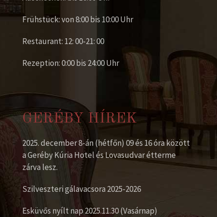
Frühstück: von 8:00 bis 10:00 Uhr
Restaurant: 12: 00-21: 00
Rezeption: 0:00 bis 24:00 Uhr
GERÉBY HÍREK
2025. december 8-án (hétfőn) 09 és 16 óra között
a Geréby Kúria Hotel és Lovasudvar étterme
zárva lesz.
Szilveszteri gálavacsora 2025-2026
Esküvős nyílt nap 2025.11.30 (Vasárnap)