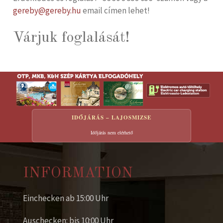
gereby@gereby.hu
email címen lehet!
Várjuk foglalását!
IDŐJÁRÁS – LAJOSMIZSE
Időjárás nem elérhető
INFORMATION
Einchecken ab 15:00 Uhr
Auschecken: bis 10:00 Uhr