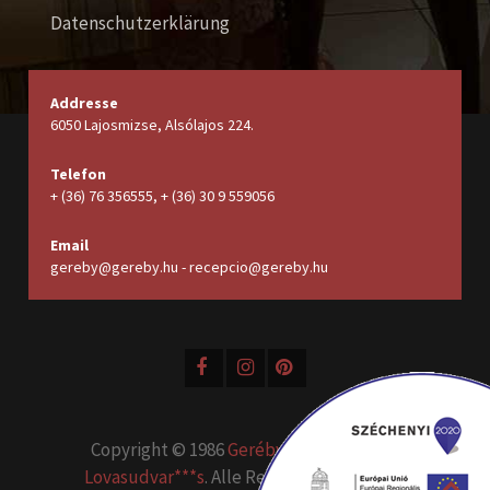
Datenschutzerklärung
Addresse
6050 Lajosmizse, Alsólajos 224.
Telefon
+ (36) 76 356555, + (36) 30 9 559056
Email
gereby@gereby.hu - recepcio@gereby.hu
Copyright © 1986
Geréby Kúria Hotel és
Lovasudvar***s
. Alle Rechte vorbehalten.