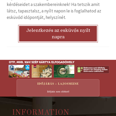
kérdéseidet a szakembereinknek! Ha tetszik amit
látsz, tapasztalsz, a nyílt napon le is foglalhatod az
esküvőd időpontját, helyszínét.
Jelentkezés az esküvős nyílt
napra
IDŐJÁRÁS – LAJOSMIZSE
Időjárás nem elérhető
INFORMATION