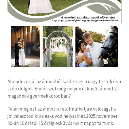
Álmodozni jó, az álmokból születnek a nagy tettek és a
szép dolgok. Emlékszel még milyen esküvőt álmodtál
magadnak gyermekkorodban?
Talán még ezt az álmot is felülmúlhatja a valóság, ha
jól választod ki az esküvőd helyszínét.2025.november
30-án 10 órától 15 óráig esküvős nyílt napot tartunk.