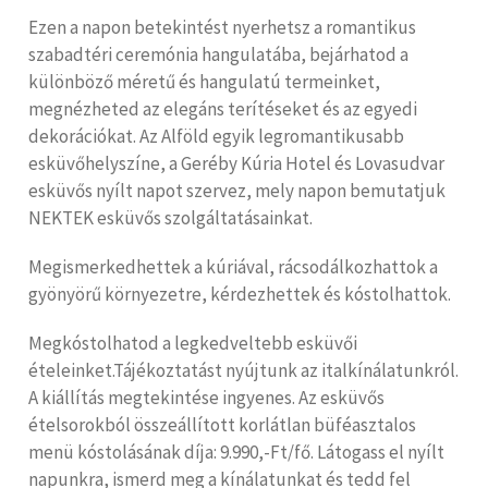
Ezen a napon betekintést nyerhetsz a romantikus
szabadtéri ceremónia hangulatába, bejárhatod a
különböző méretű és hangulatú termeinket,
megnézheted az elegáns terítéseket és az egyedi
dekorációkat. Az Alföld egyik legromantikusabb
esküvőhelyszíne, a Geréby Kúria Hotel és Lovasudvar
esküvős nyílt napot szervez, mely napon bemutatjuk
NEKTEK esküvős szolgáltatásainkat.
Megismerkedhettek a kúriával, rácsodálkozhattok a
gyönyörű környezetre, kérdezhettek és kóstolhattok.
Megkóstolhatod a legkedveltebb esküvői
ételeinket.Tájékoztatást nyújtunk az italkínálatunkról.
A kiállítás megtekintése ingyenes. Az esküvős
ételsorokból összeállított korlátlan büféasztalos
menü kóstolásának díja: 9.990,-Ft/fő. Látogass el nyílt
napunkra, ismerd meg a kínálatunkat és tedd fel