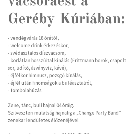
vacsoraest a
Geréby Kúriában:
- vendégvárás 18 órától,
- welcome drink érkezéskor,
- svédasztalos díszvacsora,
- korlátlan hosszúital kínálás (Frittmann borok, csapolt
sör, üdítő, ásványvíz, kávé),
- éjfélkor himnusz, pezsgő kínálás,
- éjfél után finomságok a büféasztalról,
- tombolahúzás.
Zene, tánc, buli hajnal 04 óráig.
Szilveszteri mulatság hajnalig a „Change Party Band”
zenekar lendületes élőzenéjével