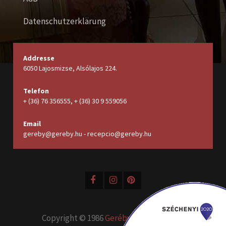
Datenschutzerklärung
Addresse
6050 Lajosmizse, Alsólajos 224.
Telefon
+ (36) 76 356555, + (36) 30 9 559056
Email
gereby@gereby.hu - recepcio@gereby.hu
Copyright © 1986
Geréby Kúria Hotel és