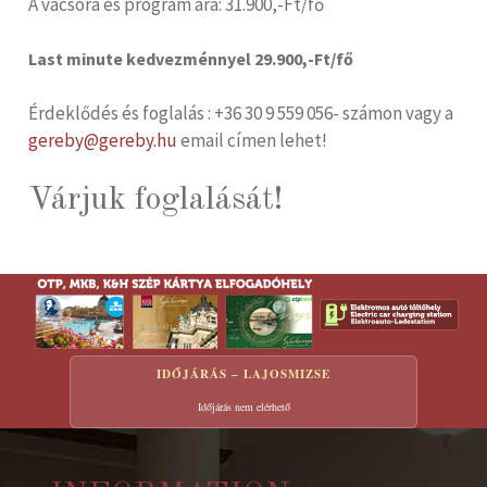
A vacsora és program ára: 31.900,-Ft/fő
Last minute kedvezménnyel 29.900,-Ft/fő
Érdeklődés és foglalás : +36 30 9 559 056- számon vagy a
gereby@gereby.hu
email címen lehet!
Várjuk foglalását!
IDŐJÁRÁS – LAJOSMIZSE
Időjárás nem elérhető