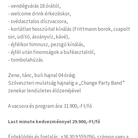
- vendégvárás 18 órától,
- welcome drink érkezéskor,
- svédasztalos díszvacsora,
- korlátlan hosszúital kínálás (Frittmann borok, csapolt
sör, üdítő, ásványvíz, kávé),
- éjfélkor himnusz, pezsgő kínálás,
- éjfél után finomságok a büféasztalról,
- tombolahúzás.
Zene, tánc, buli hajnal 04 óráig.
Szilveszteri mulatság hajnalig a „Change Party Band”
zenekar lendületes élőzenéjével
A vacsora és program ára: 31.900,-Ft/fő
Last minute kedvezménnyel 29.900,-Ft/fő
Érdeklődés és foglalás : +36 30 9 559 056- számon vagy a