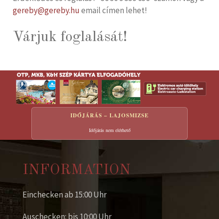
gereby@gereby.hu
email címen lehet!
Várjuk foglalását!
IDŐJÁRÁS – LAJOSMIZSE
Időjárás nem elérhető
INFORMATION
Einchecken ab 15:00 Uhr
Auschecken: bis 10:00 Uhr