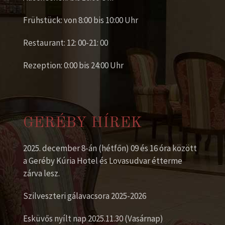
Frühstück: von 8:00 bis 10:00 Uhr
Restaurant: 12: 00-21: 00
Rezeption: 0:00 bis 24:00 Uhr
GERÉBY HÍREK
2025. december 8-án (hétfőn) 09 és 16 óra között
a Geréby Kúria Hotel és Lovasudvar étterme
zárva lesz.
Szilveszteri gálavacsora 2025-2026
Esküvős nyílt nap 2025.11.30 (Vasárnap)