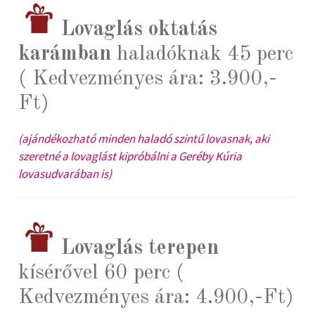
Lovaglás oktatás
karámban
haladóknak 45 perc
( Kedvezményes ára: 3.900,-
Ft)
(ajándékozható minden haladó szintű lovasnak, aki
szeretné a lovaglást kipróbálni a Geréby Kúria
lovasudvarában is)
Lovaglás terepen
kísérővel 60 perc (
Kedvezményes ára: 4.900,-Ft)