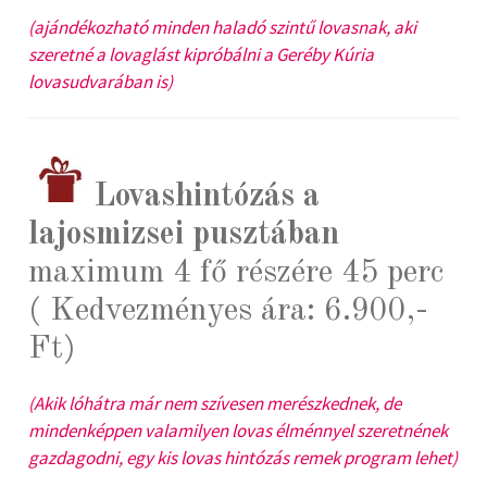
(ajándékozható minden haladó szintű lovasnak, aki
szeretné a lovaglást kipróbálni a Geréby Kúria
lovasudvarában is)
Lovashintózás a
lajosmizsei pusztában
maximum 4 fő részére 45 perc
( Kedvezményes ára: 6.900,-
Ft)
(Akik lóhátra már nem szívesen merészkednek, de
mindenképpen valamilyen lovas élménnyel szeretnének
gazdagodni, egy kis lovas hintózás remek program lehet)