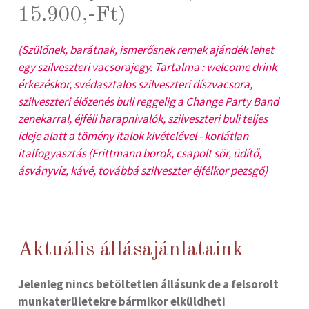
15.900,-Ft)
(Szülőnek, barátnak, ismerősnek remek ajándék lehet
egy szilveszteri vacsorajegy. Tartalma : welcome drink
érkezéskor, svédasztalos szilveszteri díszvacsora,
szilveszteri élőzenés buli reggelig a Change Party Band
zenekarral, éjféli harapnivalók, szilveszteri buli teljes
ideje alatt a tömény italok kivételével - korlátlan
italfogyasztás (Frittmann borok, csapolt sör, üdítő,
ásványvíz, kávé, továbbá szilveszter éjfélkor pezsgő)
Aktuális állásajánlataink
Jelenleg nincs betöltetlen állásunk de a felsorolt
munkaterületekre bármikor elküldheti