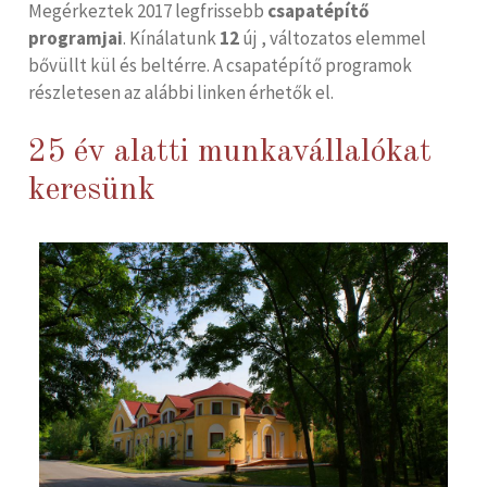
Megérkeztek 2017 legfrissebb
csapatépítő
programjai
. Kínálatunk
12
új , változatos elemmel
bővüllt kül és beltérre. A csapatépítő programok
részletesen az alábbi linken érhetők el.
25 év alatti munkavállalókat
keresünk