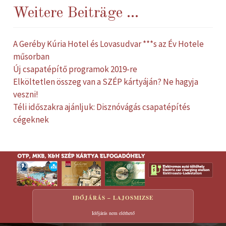
Weitere Beiträge ...
A Geréby Kúria Hotel és Lovasudvar ***s az Év Hotele
műsorban
Új csapatépítő programok 2019-re
Elköltetlen összeg van a SZÉP kártyáján? Ne hagyja
veszni!
Téli időszakra ajánljuk: Disznóvágás csapatépítés
cégeknek
IDŐJÁRÁS – LAJOSMIZSE
Időjárás nem elérhető