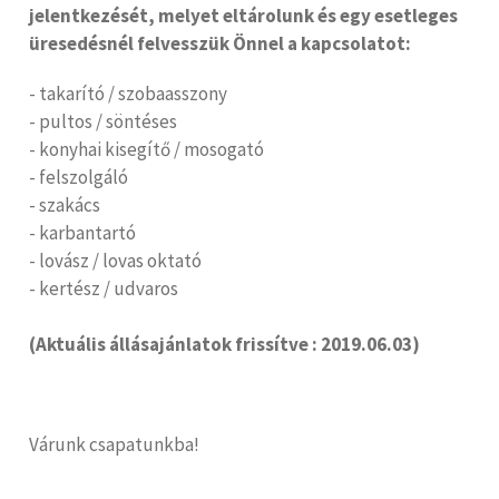
jelentkezését, melyet eltárolunk és egy esetleges
üresedésnél felvesszük Önnel a kapcsolatot:
- takarító / szobaasszony
- pultos / söntéses
- konyhai kisegítő / mosogató
- felszolgáló
- szakács
- karbantartó
- lovász / lovas oktató
- kertész / udvaros
(Aktuális állásajánlatok frissítve : 2019.06.03)
Várunk csapatunkba!