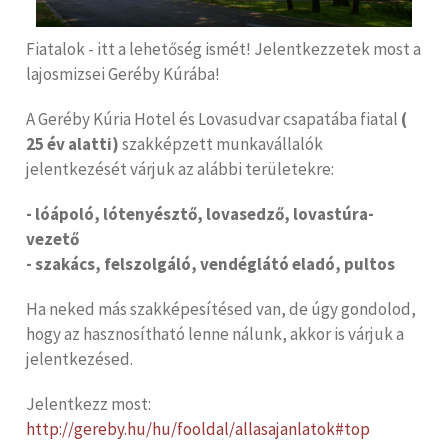
Fiatalok - itt a lehetőség ismét! Jelentkezzetek most a
lajosmizsei Geréby Kúrába!
A Geréby Kúria Hotel és Lovasudvar csapatába fiatal
(
25 év alatti)
szakképzett munkavállalók
jelentkezését várjuk az alábbi területekre:
- lóápoló, lótenyésztő, lovasedző, lovastúra-
vezető
- szakács, felszolgáló, vendéglátó eladó, pultos
Ha neked más szakképesítésed van, de úgy gondolod,
hogy az hasznosítható lenne nálunk, akkor is várjuk a
jelentkezésed.
Jelentkezz most:
http://gereby.hu/hu/fooldal/allasajanlatok#top