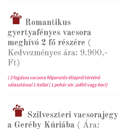
Romantikus
gyertyafényes vacsora
meghívó 2 fő részére
(
Kedvezményes ára: 9.900,-
Ft)
( 3 fogásos vacsora félpanziós étlapról történő
választással 1 itallal ( 1 pohár sör ,üdítő vagy bor))
Szilveszteri vacsorajegy
a Geréby Kúriába
( Ára: