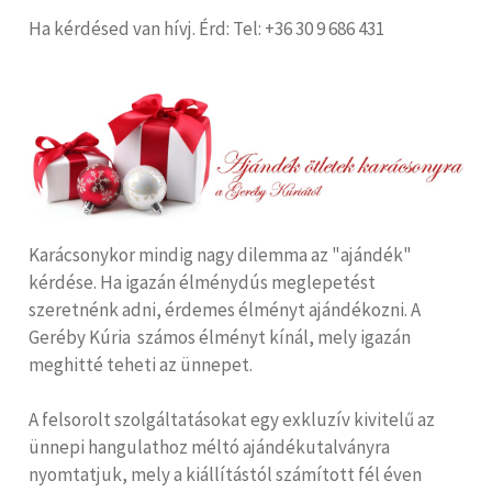
Ha kérdésed van hívj. Érd: Tel: +36 30 9 686 431
Karácsonykor mindig nagy dilemma az "ajándék"
kérdése. Ha igazán élménydús meglepetést
szeretnénk adni, érdemes élményt ajándékozni. A
Geréby Kúria számos élményt kínál, mely igazán
meghitté teheti az ünnepet.
A felsorolt szolgáltatásokat egy exkluzív kivitelű az
ünnepi hangulathoz méltó ajándékutalványra
nyomtatjuk, mely a kiállítástól számított fél éven