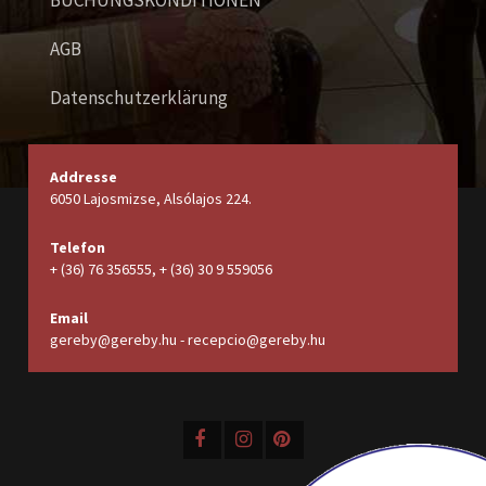
AGB
Datenschutzerklärung
Addresse
6050 Lajosmizse, Alsólajos 224.
Telefon
+ (36) 76 356555, + (36) 30 9 559056
Email
gereby@gereby.hu - recepcio@gereby.hu