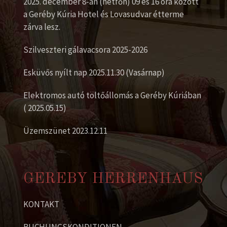
2025. december 8-án (hétfőn) 09 és 16 óra között
a Geréby Kúria Hotel és Lovasudvar étterme
zárva lesz.
Szilveszteri gálavacsora 2025-2026
Esküvős nyílt nap 2025.11.30 (Vasárnap)
Elektromos autó töltőállomás a Geréby Kúriában
( 2025.05.15)
Üzemszünet 2023.12.11
GEREBY HERRENHAUS
KONTAKT
BUCHUNGSKONDITIONEN