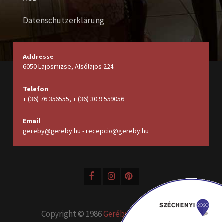
Datenschutzerklärung
Addresse
6050 Lajosmizse, Alsólajos 224.
Telefon
+ (36) 76 356555, + (36) 30 9 559056
Email
gereby@gereby.hu - recepcio@gereby.hu
Copyright © 1986
Geréby Kúria Hotel és