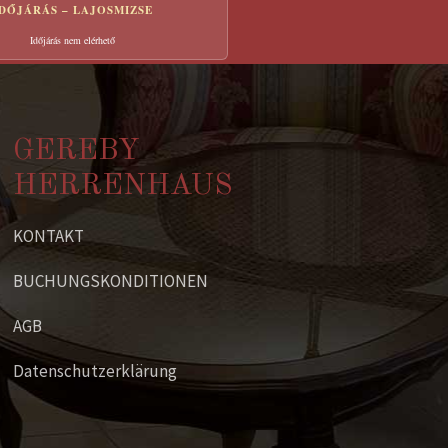
IDŐJÁRÁS – LAJOSMIZSE
Időjárás nem elérhető
GEREBY
HERRENHAUS
KONTAKT
BUCHUNGSKONDITIONEN
AGB
Datenschutzerklärung