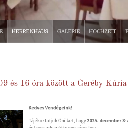
E
HERRENHAUS
GALERIE
HOCHZEIT
09 és 16 óra között a Geréby Kúria
Kedves Vendégeink!
Tájékoztatjuk Önöket, hogy
2025. december 8-á
és Lovasudvar étterme zárva lesz.