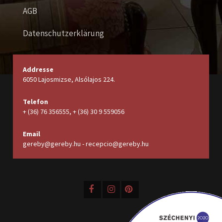
AGB
Datenschutzerklärung
Addresse
6050 Lajosmizse, Alsólajos 224.
Telefon
+ (36) 76 356555, + (36) 30 9 559056
Email
gereby@gereby.hu - recepcio@gereby.hu