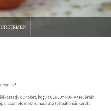
FÜR FIRMEN
dégeink!
jékoztatjuk Önöket, hogy a GEREBY KÚRIA területén
appal üzemelő elektromos autó töltőállomás került
.