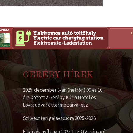
GERÉBY HÍREK
2025. december 8-án (hétfőn) 09 és 16
óra között a Geréby Kúria Hotel és
Lovasudvar étterme zárva lesz.
Szilveszteri gálavacsora 2025-2026
Esküvős nyílt nap 2025.11.30 (Vasárnap)