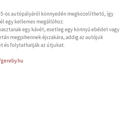
 M5-ös autópályáról könnyedén megközelíthető, így
 cél egy kellemes megállóhoz.
yasztanak egy kávét, esetleg egy könnyű ebédet vagy
netán megpihennek éjszakára, addig az autójuk
t és folytathatják az útjukat.
//gereby.hu