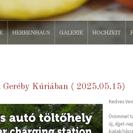
E
HERRENHAUS
GALERIE
HOCHZEIT
a Geréby Kúriában ( 2025.05.15)
Kedves Ven
Örömmel tá
új, éjjel-n
kialakításra