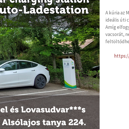
A kúria az
ideális úti
Amíg elfog
vacsorát, 
feltöltődhe
https: