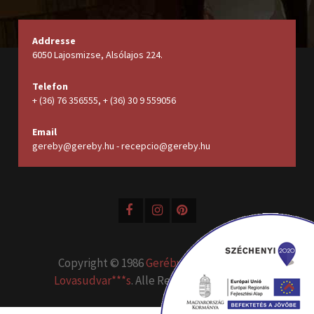
Addresse
6050 Lajosmizse, Alsólajos 224.
Telefon
+ (36) 76 356555, + (36) 30 9 559056
Email
gereby@gereby.hu - recepcio@gereby.hu
Copyright © 1986
Geréby Kúria Hotel és
Lovasudvar***s
. Alle Rechte vorbehalten.