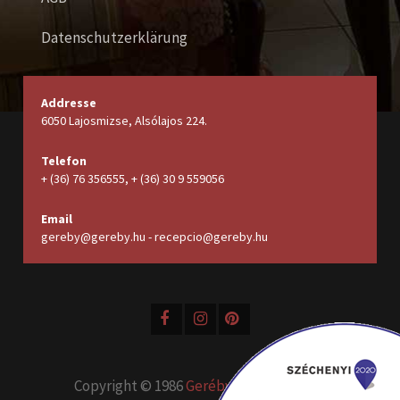
Datenschutzerklärung
Addresse
6050 Lajosmizse, Alsólajos 224.
Telefon
+ (36) 76 356555, + (36) 30 9 559056
Email
gereby@gereby.hu - recepcio@gereby.hu
Copyright © 1986
Geréby Kúria Hotel és