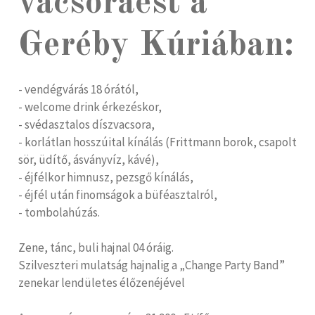
vacsoraest a
Geréby Kúriában:
- vendégvárás 18 órától,
- welcome drink érkezéskor,
- svédasztalos díszvacsora,
- korlátlan hosszúital kínálás (Frittmann borok, csapolt
sör, üdítő, ásványvíz, kávé),
- éjfélkor himnusz, pezsgő kínálás,
- éjfél után finomságok a büféasztalról,
- tombolahúzás.
Zene, tánc, buli hajnal 04 óráig.
Szilveszteri mulatság hajnalig a „Change Party Band”
zenekar lendületes élőzenéjével