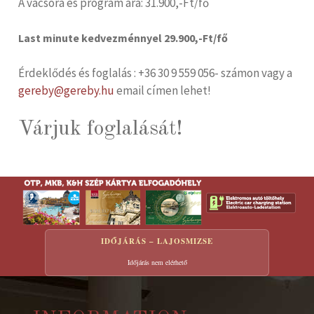
A vacsora és program ára: 31.900,-Ft/fő
Last minute kedvezménnyel 29.900,-Ft/fő
Érdeklődés és foglalás : +36 30 9 559 056- számon vagy a
gereby@gereby.hu
email címen lehet!
Várjuk foglalását!
IDŐJÁRÁS – LAJOSMIZSE
Időjárás nem elérhető