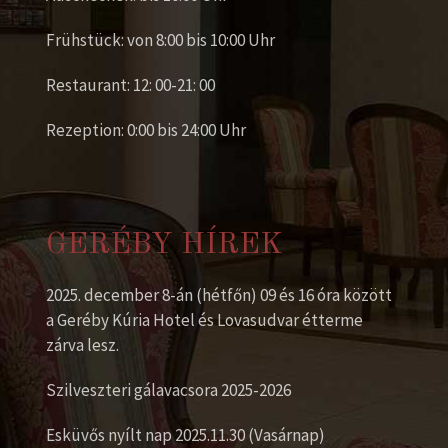
Frühstück: von 8:00 bis 10:00 Uhr
Restaurant: 12: 00-21: 00
Rezeption: 0:00 bis 24:00 Uhr
GERÉBY HÍREK
2025. december 8-án (hétfőn) 09 és 16 óra között
a Geréby Kúria Hotel és Lovasudvar étterme
zárva lesz.
Szilveszteri gálavacsora 2025-2026
Esküvős nyílt nap 2025.11.30 (Vasárnap)