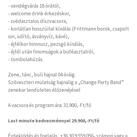
- vendégvárás 18 órától,
- welcome drink érkezéskor,
- svédasztalos díszvacsora,
- korlátlan hosszúital kínálás (Frittmann borok, csapolt
sör, üdítő, ásványvíz, kávé),
- éjfélkor himnusz, pezsgő kínálás,
- éjfél után finomságok a büféasztalról,
- tombolahúzás.
Zene, tánc, buli hajnal 04 óráig.
Szilveszteri mulatság hajnalig a „Change Party Band”
zenekar lendületes élőzenéjével
A vacsora és program ára: 31.900,-Ft/fő
Last minute kedvezménnyel 29.900,-Ft/fő
Érdeklődés és foglalás : +36 30 9 559 056- számon vagy a