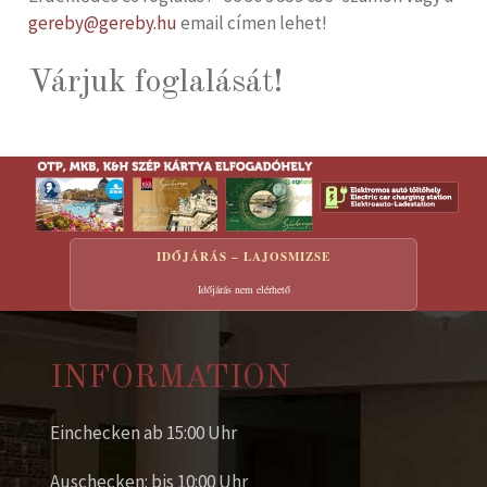
gereby@gereby.hu
email címen lehet!
Várjuk foglalását!
IDŐJÁRÁS – LAJOSMIZSE
Időjárás nem elérhető
INFORMATION
Einchecken ab 15:00 Uhr
Auschecken: bis 10:00 Uhr