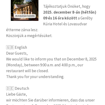
Tájékoztatjuk Önöket, hogy
2025. december 8-án (hétfőn)
09 és 16 óra között
a Geréby
Kúria Hotel és Lovasudvar
étterme zárva lesz.
Köszönjük a megértésüket.
🇬🇧 English
Dear Guests,
We would like to inform you that on December 8, 2025
(Monday), between 9:00 a.m. and 4:00 p.m., our
restaurant will be closed.
Thank you for your understanding.
🇩🇪 Deutsch
Liebe Gäste,
wir möchten Sie darüber informieren, dass das unser