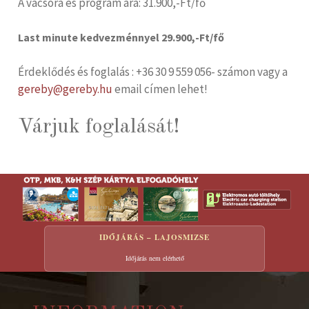
A vacsora és program ára: 31.900,-Ft/fő
Last minute kedvezménnyel 29.900,-Ft/fő
Érdeklődés és foglalás : +36 30 9 559 056- számon vagy a
gereby@gereby.hu
email címen lehet!
Várjuk foglalását!
IDŐJÁRÁS – LAJOSMIZSE
Időjárás nem elérhető