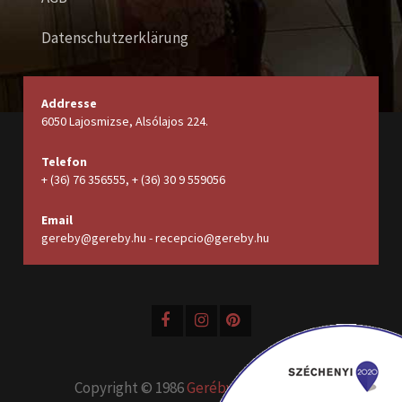
Datenschutzerklärung
Addresse
6050 Lajosmizse, Alsólajos 224.
Telefon
+ (36) 76 356555, + (36) 30 9 559056
Email
gereby@gereby.hu - recepcio@gereby.hu
Copyright © 1986
Geréby Kúria Hotel és