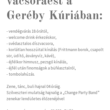
vacsoraest a
Geréby Kúriában:
- vendégvárás 18 órától,
- welcome drink érkezéskor,
- svédasztalos díszvacsora,
- korlátlan hosszúital kínálás (Frittmann borok, csapolt
sör, üdítő, ásványvíz, kávé),
- éjfélkor himnusz, pezsgő kínálás,
- éjfél után finomságok a büféasztalról,
- tombolahúzás.
Zene, tánc, buli hajnal 04 óráig.
Szilveszteri mulatság hajnalig a „Change Party Band”
zenekar lendületes élőzenéjével