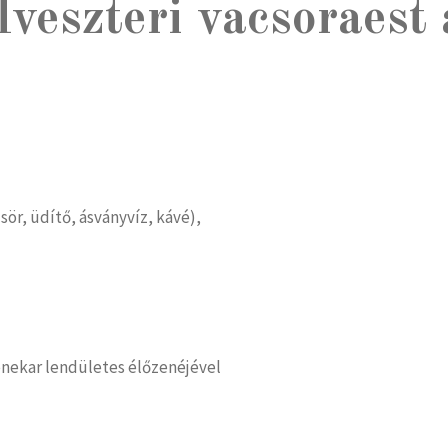
veszteri vacsoraest
sör, üdítő, ásványvíz, kávé),
enekar lendületes élőzenéjével