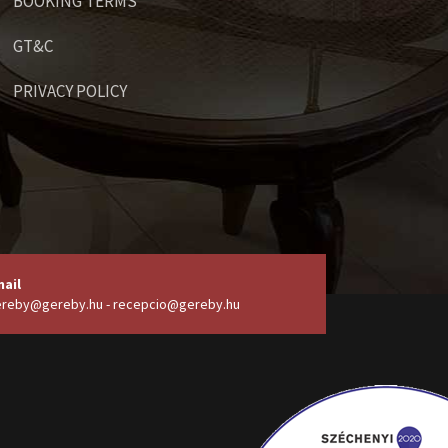
BOOKING TERMS
GT&C
PRIVACY POLICY
ail
reby@gereby.hu - recepcio@gereby.hu