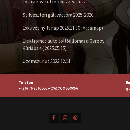
Lovasudvar étterme zárva lesz.
Szilveszteri gálavacsora 2025-2026
Esküvős nyílt nap 2025.11.30 (Vasárnap)
Elektromos autó töltőállomás a Geréby
Kúriában ( 2025.05.15)
Üzemszünet 2023.12.11
Telefon
Em
+ (36) 76 356555, + (36) 30 9 559056
ge