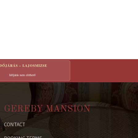
IDŐJÁRÁS – LAJOSMIZSE
Időjárás nem elérhető
GEREBY MANSION
CONTACT