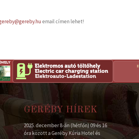
gereby@gereby.hu
email címen lehet!
GERÉBY HÍREK
2025. december 8-án (hétfőn) 09 és 16
óra között a Geréby Kúria Hotel és