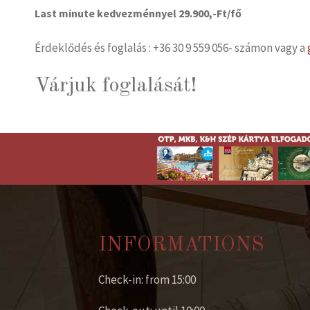
Last minute kedvezménnyel 29.900,-Ft/fő
Érdeklődés és foglalás : +36 30 9 559 056- számon vagy a
Várjuk foglalását!
INFORMATIONS
Check-in: from 15:00