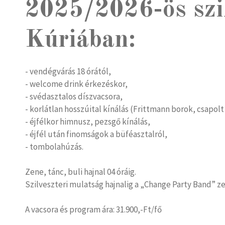
2025/2026-ös szil
Kúriában:
- vendégvárás 18 órától,
- welcome drink érkezéskor,
- svédasztalos díszvacsora,
- korlátlan hosszúital kínálás (Frittmann borok, csapolt 
- éjfélkor himnusz, pezsgő kínálás,
- éjfél után finomságok a büféasztalról,
- tombolahúzás.
Zene, tánc, buli hajnal 04 óráig.
Szilveszteri mulatság hajnalig a „Change Party Band” z
A vacsora és program ára: 31.900,-Ft/fő