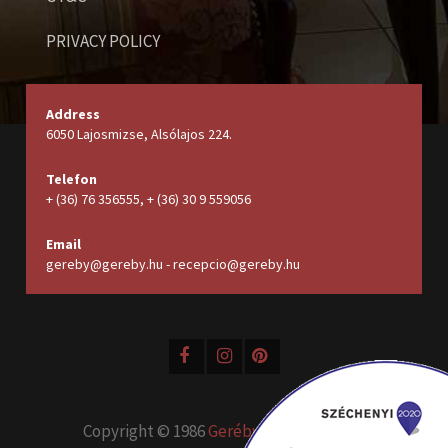
PRIVACY POLICY
Address
6050 Lajosmizse, Alsólajos 224.
Telefon
+ (36) 76 356555, + (36) 30 9 559056
Email
gereby@gereby.hu - recepcio@gereby.hu
Copyright © 1986
Geréby Kúria Hotel és