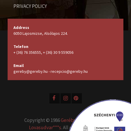
PRIVACY POLICY
Address
6050 Lajosmizse, Alsólajos 224.
Telefon
+ (36) 76 356555, + (36) 30 9 559056
Email
gereby@gereby.hu - recepcio@gereby.hu
Copyright © 1986
Geréby Kúria Hotel és
Lovasudvar***s
. All rights reserved.