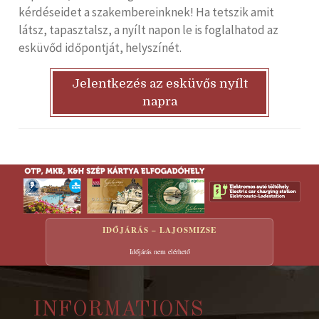
kérdéseidet a szakembereinknek! Ha tetszik amit
látsz, tapasztalsz, a nyílt napon le is foglalhatod az
esküvőd időpontját, helyszínét.
Jelentkezés az esküvős nyílt
napra
IDŐJÁRÁS – LAJOSMIZSE
Időjárás nem elérhető
INFORMATIONS