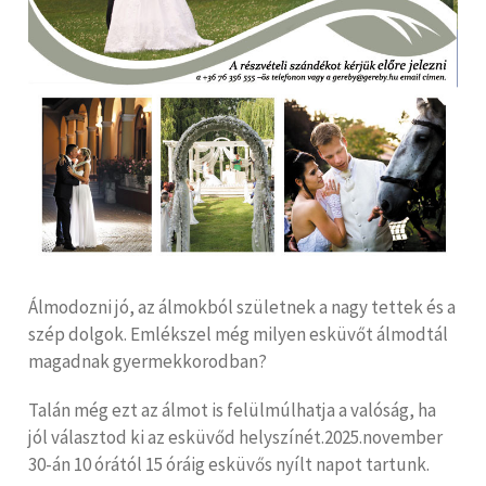
Álmodozni jó, az álmokból születnek a nagy tettek és a
szép dolgok. Emlékszel még milyen esküvőt álmodtál
magadnak gyermekkorodban?
Talán még ezt az álmot is felülmúlhatja a valóság, ha
jól választod ki az esküvőd helyszínét.2025.november
30-án 10 órától 15 óráig esküvős nyílt napot tartunk.