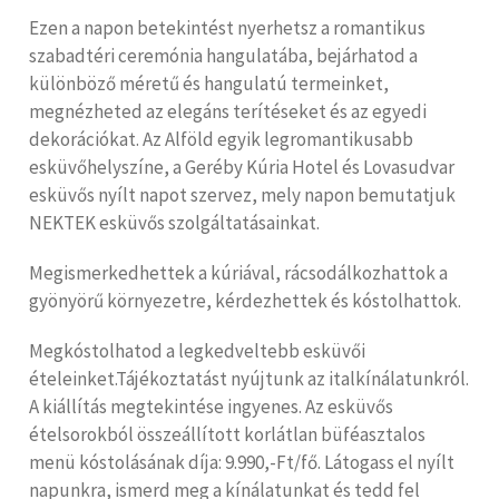
Ezen a napon betekintést nyerhetsz a romantikus
szabadtéri ceremónia hangulatába, bejárhatod a
különböző méretű és hangulatú termeinket,
megnézheted az elegáns terítéseket és az egyedi
dekorációkat. Az Alföld egyik legromantikusabb
esküvőhelyszíne, a Geréby Kúria Hotel és Lovasudvar
esküvős nyílt napot szervez, mely napon bemutatjuk
NEKTEK esküvős szolgáltatásainkat.
Megismerkedhettek a kúriával, rácsodálkozhattok a
gyönyörű környezetre, kérdezhettek és kóstolhattok.
Megkóstolhatod a legkedveltebb esküvői
ételeinket.Tájékoztatást nyújtunk az italkínálatunkról.
A kiállítás megtekintése ingyenes. Az esküvős
ételsorokból összeállított korlátlan büféasztalos
menü kóstolásának díja: 9.990,-Ft/fő. Látogass el nyílt
napunkra, ismerd meg a kínálatunkat és tedd fel