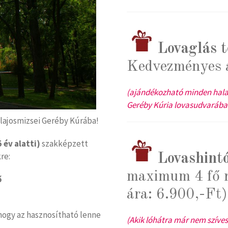
Lovaglás 
Kedvezményes á
(ajándékozható minden haladó
Geréby Kúria lovasudvarában
 lajosmizsei Geréby Kúrába!
5 év alatti)
szakképzett
re:
Lovashintó
maximum 4 fő r
ő
ára: 6.900,-Ft)
ogy az hasznosítható lenne
(Akik lóhátra már nem szív