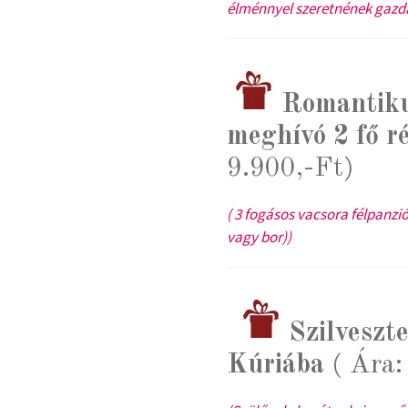
élménnyel szeretnének gazda
Romantiku
meghívó 2 fő r
9.900,-Ft)
( 3 fogásos vacsora félpanziós
vagy bor))
Szilveszt
Kúriába
( Ára: