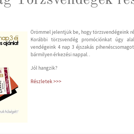
ság Törzsvendégek ré
Örömmel jelentjük be, hogy törzsvendégeink ré
Korábbi törzsvendég promóciónkat úgy alak
vendégeink 4 nap 3 éjszakás pihenéscsomag
bármilyen érkezési nappal. .
Jól hangzik?
Részletek >>>