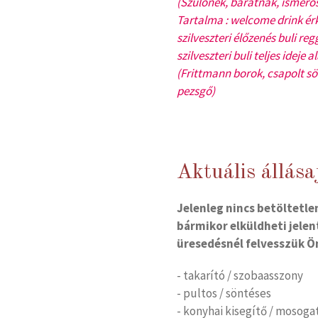
(Szülőnek, barátnak, ismerős
Tartalma : welcome drink érk
szilveszteri élőzenés buli re
szilveszteri buli teljes ideje 
(Frittmann borok, csapolt sör
pezsgő)
Aktuális állása
Jelenleg nincs betöltetle
bármikor elküldheti jelen
üresedésnél felvesszük Ö
- takarító / szobaasszony
- pultos / söntéses
- konyhai kisegítő / mosoga