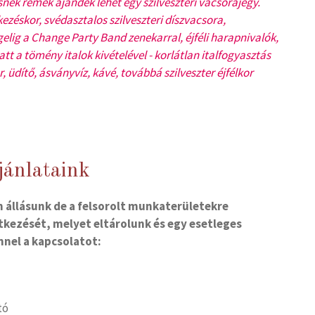
nek remek ajándék lehet egy szilveszteri vacsorajegy.
ezéskor, svédasztalos szilveszteri díszvacsora,
ggelig a Change Party Band zenekarral, éjféli harapnivalók,
alatt a tömény italok kivételével - korlátlan italfogyasztás
, üdítő, ásványvíz, kávé, továbbá szilveszter éjfélkor
jánlataink
n állásunk de a felsorolt munkaterületekre
tkezését, melyet eltárolunk és egy esetleges
nnel a kapcsolatot:
tó