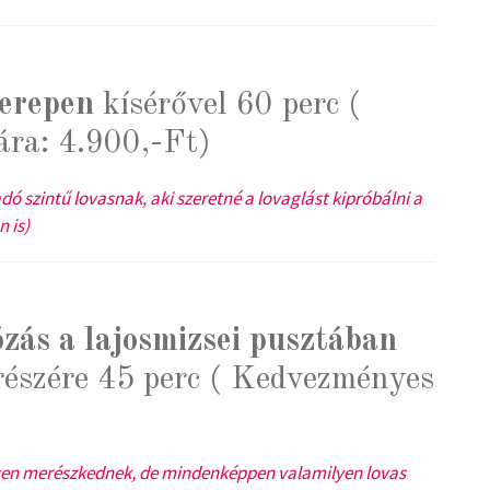
terepen
kísérővel 60 perc (
ra: 4.900,-Ft)
 szintű lovasnak, aki szeretné a lovaglást kipróbálni a
 is)
zás a lajosmizsei pusztában
észére 45 perc ( Kedvezményes
esen merészkednek, de mindenképpen valamilyen lovas