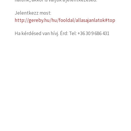
Jelentkezz most:
http://gereby.hu/hu/fooldal/allasajanlatok#top
Ha kérdésed van hívj. Érd: Tel: +36 30 9 686 431