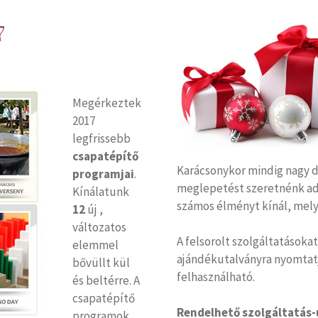
7
Megérkeztek
2017
legfrissebb
csapatépítő
Karácsonykor mindig nagy 
programjai
.
meglepetést szeretnénk ad
Kínálatunk
számos élményt kínál, mely
12
új ,
változatos
A felsorolt szolgáltatásoka
elemmel
ajándékutalványra nyomtatju
bővüllt kül
felhasználható.
és beltérre. A
csapatépítő
Rendelhető szolgáltatás-
programok