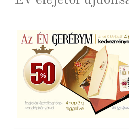
Év elejétől újdon