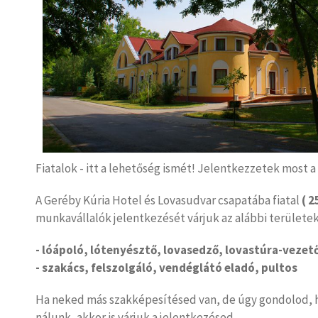
Fiatalok - itt a lehetőség ismét! Jelentkezzetek most a
A Geréby Kúria Hotel és Lovasudvar csapatába fiatal
( 2
munkavállalók jelentkezését várjuk az alábbi területek
- lóápoló, lótenyésztő, lovasedző, lovastúra-vezet
- szakács, felszolgáló, vendéglátó eladó, pultos
Ha neked más szakképesítésed van, de úgy gondolod, h
nálunk, akkor is várjuk a jelentkezésed.