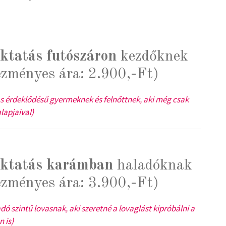
oktatás futószáron
kezdőknek
ezményes ára: 2.900,-Ft)
 érdeklődésű gyermeknek és felnőttnek, aki még csak
lapjaival)
oktatás karámban
haladóknak
ezményes ára: 3.900,-Ft)
 szintű lovasnak, aki szeretné a lovaglást kipróbálni a
 is)