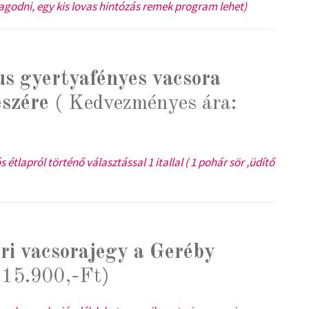
godni, egy kis lovas hintózás remek program lehet)
s gyertyafényes vacsora
észére
( Kedvezményes ára:
 étlapról történő választással 1 itallal ( 1 pohár sör ,üdítő
eri vacsorajegy a Geréby
 15.900,-Ft)