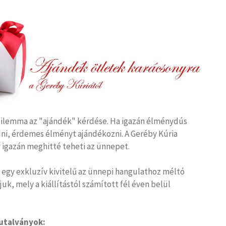
dilemma az "ajándék" kérdése. Ha igazán élménydús
ni, érdemes élményt ajándékozni. A Geréby Kúria
 igazán meghitté teheti az ünnepet.
t egy exkluzív kivitelű az ünnepi hangulathoz méltó
k, mely a kiállítástól számított fél éven belül
utalványok: