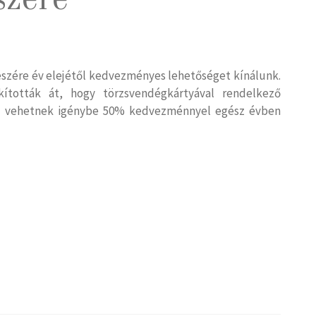
szére
szére év elejétől kedvezményes lehetőséget kínálunk.
ították át, hogy törzsvendégkártyával rendelkező
ot vehetnek igénybe 50% kedvezménnyel egész évben