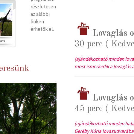
részletesen
az alábbi
linken
érhetők el.
Lovaglás 
30 perc ( Kedv
(ajándékozható minden lovas
most ismerkedik a lovaglás a
keresünk
Lovaglás 
45 perc ( Kedv
(ajándékozható minden haladó
Geréby Kúria lovasudvarában