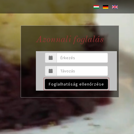
Azonnali foglalás
Foglalhatóság ellenőrzése